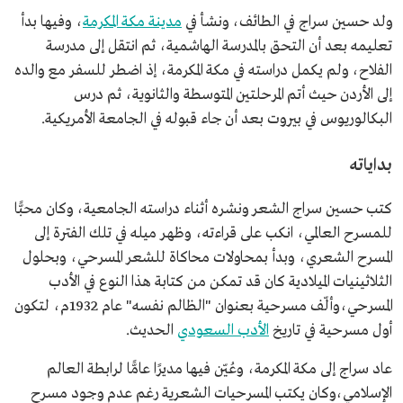
ولد حسين سراج في الطائف، ونشأ في
مدينة مكة المكرمة
، وفيها بدأ
تعليمه بعد أن التحق بالمدرسة الهاشمية، ثم انتقل إلى مدرسة
الفلاح، ولم يكمل دراسته في مكة المكرمة، إذ اضطر للسفر مع والده
إلى الأردن حيث أتم المرحلتين المتوسطة والثانوية، ثم درس
البكالوريوس في بيروت بعد أن جاء قبوله في الجامعة الأمريكية.
بداياته
كتب حسين سراج الشعر ونشره أثناء دراسته الجامعية، وكان محبًّا
للمسرح العالمي، انكب على قراءته، وظهر ميله في تلك الفترة إلى
المسرح الشعري، وبدأ بمحاولات محاكاة للشعر المسرحي، وبحلول
الثلاثينيات الميلادية كان قد تمكن من كتابة هذا النوع في الأدب
المسرحي،وألّف مسرحية بعنوان "الظالم نفسه" عام 1932م، لتكون
أول مسرحية في تاريخ
الأدب السعودي
الحديث.
عاد سراج إلى مكة المكرمة، وعُيّن فيها مديرًا عامًّا لرابطة العالم
الإسلامي،وكان يكتب المسرحيات الشعرية رغم عدم وجود مسرح