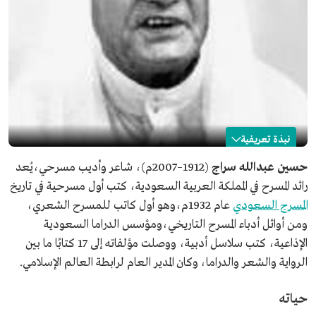
نبذة تعريفية
حسين سراج
حسين عبدالله سراج
(1912–2007م)، شاعر وأديب مسرحي،يُعد
رائد المسرح في المملكة العربية السعودية، كتب أول مسرحية في تاريخ
الاسم
حسين سراج.
المسرح السعودي
عام 1932م،وهو أول كاتب للمسرح الشعري،
سنة الميلاد
1912م.
ومن أوائل أدباء المسرح التاريخي،ومؤسس الدراما السعودية
مكان الميلاد
محافظة الطائف.
الإذاعية، كتب سلاسل أدبية، ووصلت مؤلفاته إلى 17 كتابًا ما بين
المجال المهني
الشعر.
الرواية والشعر والدراما، وكان المدير العام لرابطة العالم الإسلامي.
الأدب.
المسرح.
حياته
عدد المؤلفات
17 كتابًا.