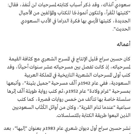
سعودي آنذاك، وقد ذكر أسباب كتابته لمسرحيات لن تُنفذ، فقال:
"كتبتها لتُقرأ، ولتكون أنموذجًا للكتاب والمؤلفين من الأجيال
الجديدة، كتبتها لأرسي بها فكرة الدراما في الأدب السعودي
الحديث".
أعماله
كان حسين سراج قليل الإنتاج في المسرح الشعري مع كثافة القيمة
لمسرحياته، إذ كانت تفصل بين مسرحياته عشر سنوات أحيانًا، وقد
كتب أولى المسرحيات الشعرية التاريخية في المملكة العربية
السعودية، ففي عام 1942م ألّف مسرحية "جميل بثينة"، وأتبعها
بمسرحية "غرام ولادة" عام 1952م،ثم كتب رواية طويلة ألّف إثرها
سلسلة خاصة بها تتألف من خمس روايات قصيرة، كما كتب
سباعية "عندما تنام القرية"، وكان من أوائل الكُتّاب السعوديين
الذين اتبعوا طريقة الكتابة بالمتسلسلات.
نشر حسين سراج أول ديوان شعري عام 1983م بعنوان "إليها"، بعد