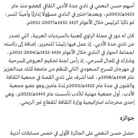
أسهم حسن النعمي في نادي جدة الأدبي الثقافي كعضو منذ عام
1423هـ/2003م، وبعدها اختير في النادي مسؤولًا إداريًّا وأمينًا للسر،
ثم نائبًا للرئيس خلال الأعوام 1427-1432هـ/2007-2011م.
كان له دور في مجلة الراوي المعنية بالسرديات العربية، التي تصدر
عن نادي جدة الأدبي، إذ عمل فيها رئيسًا للتحرير، إضافة إلى رئاسته
لجماعة الحوار في النادي خلال الأعوام 1424-1432هـ/2004-2011م،
وشارك في المجال المسرحي، إذ رأس لجنة تحكيم العروض المسرحية
في مهرجان المسرح السعودي الثاني المنظم من جامعة الملك عبدالعزيز
عام 1418هـ/1998م، كما أشرف على نادي القصة في جمعية الثقافة
والفنون في جدة عام 1422هـ/2002م لمدة عامين.وهو عضو جمعية
الأدب، أول جمعية مهنية للأدب تأسست عام 1443هـ/2021م، وهي
إحدى مخرجات استراتيجية وزارة الثقافة للقطاع غير الربحي.
جوائزه
حصل حسن النعمي على الجائزة الأولى في خمس مسابقات أدبية