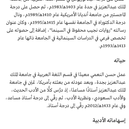
رئيس جماعة الحوار في نادي جدة الأدبي الثقافي.
الملك عبدالعزيز في جدة عام 1403هـ/1983م، ثم حصل على درجة
مشرف نادي القصة بجمعية الثقافة والفنون في جدة.
الماجستير من جامعة أنديانا الأمريكية عام 1410هـ/1989م، ونال
مؤلفات
مجموعة قصصية "زمن العشق الصاخب".
مجموعة قصصية "آخر ما جاء في تأويل القروي".
درجة الدكتوراه في الجامعة نفسها عام 1415هـ/1995م، وكان عنوان
"محاضرات في الأدب السعودي".
رسالته "روايات نجيب محفوظ في السينما"، إضافة إلى حصوله على
تخصص فرعي في الدراسات السينمائية في الجامعة ذاتها عام
1413هـ/1993م.
حياته
عمل حسن النعمي معيدًا في قسم اللغة العربية في جامعة الملك
عبدالعزيز بجدة، وبعد عودته من بعثته بأمريكا، عُيّن في جامعة
الملك عبدالعزيز أستاذًا مساعدًا، إذ درَّس كلًّا من الأدب الحديث،
والأدب السعودي، ونظرية الأدب، ثم رقّي إلى درجة أستاذ مساعد،
وفي عام 1433هـ/2012م رقّي إلى درجة أستاذ.
إسهاماته الأدبية