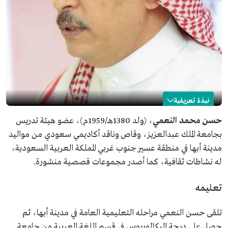
نبذة تعريفية
حسن النعمي
حسن محمد النعمي
، (ولد 1380هـ/1959م)، عضو هيئة تدريس
بجامعة الملك عبدالعزيز، وقاص وناقد أكاديمي سعودي من مواليد
الاسم
حسن النعمي.
الميلاد1959م.
مدينة أبها في منطقة عسير جنوب غربي المملكة العربية السعودية،
المجال المهني
قاص، وناقد أكاديمي.
له نشاطات ثقافية، كما أصدر مجموعات قصصية منشورة.
المؤهلات العلمية
الماجستير والدكتوراه من جامعة أنديانا الأمريكية.
بكالوريوس اللغة العربية من جامعة الملك عبدالعزيز.
تعليمه
خبرات عملية
أستاذ السردية المعاصرة والمسرح بجامعة الملك عبدالعزيز.
مسؤول إداري وأمين السر في نادي جدة الأدبي الثقافي.
تلقى حسن النعمي مراحله التعليمية العامة في مدينة أبها، ثم
رئيس التحرير في مجلة الراوي.
حصل على درجة البكالوريوس في قسم اللغة العربية من جامعة