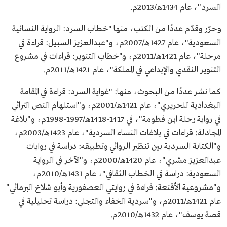
السرد"، عام 1434هـ/2013م.
وحرّر وقدّم عددًا من الكتب، منها "خطاب السرد: الرواية النسائية
السعودية"، عام 1427هـ/2007م، و"عبدالعزيز السبيل: قراءة في
مرحلة"، عام 1421هـ/2011م، و"خطاب التنوير: قراءات في مشروع
التنوير النقدي والإبداعي في المملكة"، عام 1421هـ/2011م.
كما نشر عددًا من البحوث، منها: "غواية السرد: قراءة في المقامة
البغدادية للحريري"، عام 1421هـ/2001م، و"استلهام النص التراثي
في رواية رحلة ابن فطومة"، في 1417-1418هـ/1997-1998م، و"بلاغة
المجادلة: قراءات في بلاغات النساء السردية"، عام 1423هـ/2003م،
و"الكتابة السردية بين تنظير الروائي وتطبيقه: دراسة في روايات
عبدالعزيز مشري"، عام 1420هـ/2000م، و"الآخر في الرواية
السعودية: دراسة في الخطاب الثقافي"، عام 1431هـ/2010م،
و"مشروعية الأقنعة: قراءة في روايتي العصفورية وأبو شلاخ البرمائي"
عام 1421هـ/2011م، و"سردية الخفاء والتجلي: دراسة تحليلية في
قصة يوسف"، عام 1432هـ/2010م.