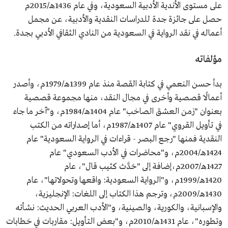
على مستوى الأندية الأدبية السعودية، وفي عام 1436هـ/2015م
حصل على جائزة جدة للدراسات النقدية والأدبية، عن مجمل
أعماله في نقد الرواية في السعودية من النادي الثقافي الأدبي بجدة.
مؤلفاته
بدأ حسن النعمي في كتابة القصة منذ عام 1399هـ/1979م، وأصدر
أعمالًا قصصية وأخرى في مجال النقد، منها مجموعة قصصية
بعنوان "زمن العشق الصاخب" عام 1404هـ/1984م، و"آخر ما جاء
في تأويل القروي" عام 1407هـ/1987م، أما إصداراته من الكتب
النقدية فمنها "رجع البصر - قراءات في الرواية السعودية" عام
1424هـ/2004م، و"محاضرات في الأدب السعودي" عام
1427هـ/2007م،إضافة إلى "حَدَّث كثيب قال"، عام
1420هـ/1999م، و"الرواية السعودية: واقعها وتحولاتها"، عام
1430هـ/2009م، وترجم هذا الكتاب إلى اللغات: الإنجليزية،
والإسبانية، والكورية، والصينية، و"الأدب العربي الحديث: نشأته
وتطوره"، عام 1431هـ/2010م، و"بعض التأويل: مقاربات في خطابات