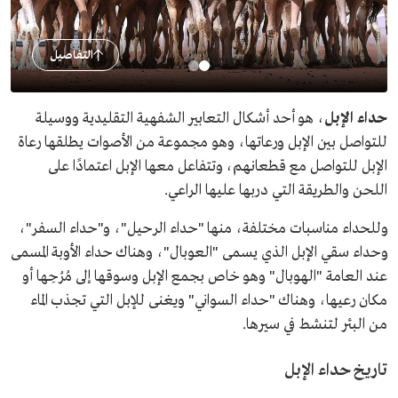
التفاصيل
حداء الإبل
، هو أحد أشكال التعابير الشفهية التقليدية ووسيلة
للتواصل بين الإبل ورعاتها، وهو مجموعة من الأصوات يطلقها رعاة
الإبل للتواصل مع قطعانهم، وتتفاعل معها الإبل اعتمادًا على
اللحن والطريقة التي دربها عليها الراعي.
وللحداء مناسبات مختلفة، منها "حداء الرحيل"، و"حداء السفر"،
وحداء سقي الإبل الذي يسمى "العوبال"، وهناك حداء الأوبة المسمى
عند العامة "الهوبال" وهو خاص بجمع الإبل وسوقها إلى مُرُحِها أو
مكان رعيها، وهناك "حداء السواني" ويغنى للإبل التي تجذب الماء
من البئر لتنشط في سيرها.
تاريخ حداء الإبل