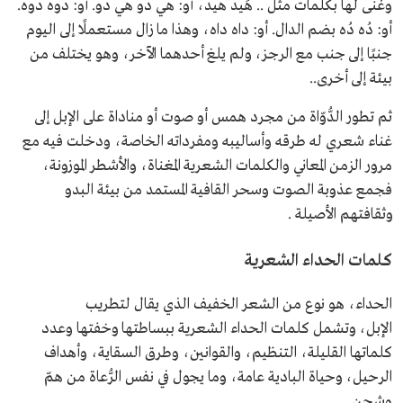
وغنّى لها بكلمات مثل .. هَيد هيد، أو: هي دو هي دو. أو: دوه دوه.
أو: دُه دُه بضم الدال. أو: داه داه، وهذا ما زال مستعملًا إلى اليوم
جنبًا إلى جنب مع الرجز، ولم يلغ أحدهما الآخر، وهو يختلف من
بيئة إلى أخرى..
ثم تطور الدُّوّاة من مجرد همس أو صوت أو مناداة على الإبل إلى
غناء شعري له طرقه وأساليبه ومفرداته الخاصة، ودخلت فيه مع
مرور الزمن المعاني والكلمات الشعرية المغناة، والأشطر الموزونة،
فجمع عذوبة الصوت وسحر القافية المستمد من بيئة البدو
وثقافتهم الأصيلة .
كلمات الحداء الشعرية
الحداء، هو نوع من الشعر الخفيف الذي يقال لتطريب
الإبل، وتشمل كلمات الحداء الشعرية ببساطتها وخفتها وعدد
كلماتها القليلة، التنظيم، والقوانين، وطرق السقاية، وأهداف
الرحيل، وحياة البادية عامة، وما يجول في نفس الرُّعاة من همّ
وشجن.