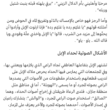
مرحبًا وأهليني بأم الدلال الزيني"، "برقٍ يلهله قبله ينبت شتيل
وربله" .
وأما الرجز فهو خاص بالإمساك بالدّلو وتفريغ الماء في الحوض ومن
أمثلته قولهم "يا غليّم رده يا غليّم رده" فإذا ارتوت الإبل وأرادوا أن
يحثّوها إلى مزيد من الشرب، قالوا "يا الإبل واخذي علّة وقودي ويا
قاك الله .. ياو - ياو" .
الأشكال الصوتية لحداء الإبل
تشتهر الإبل بتفاعلها العاطفي تجاه الراعي الذي يلازمها ويعتني بها،
وفي المجتمعات التي يمارس فيها الحداء يحرص ملاك الإبل على
تدريب قطعانهم باستخدام مقطوعات من الأصوات التي يصدرها
الراعي بصوته المجرد أو ما يسمى بـ"الهوبلة"، أما في مناطق مثل
منطقة جازان، فلدى الرعاة طريقتان في إخراج أصوات الحداء، وهما
"الصالق": استخدام صوت الراعي المجرد، و"الوالش": يتشارك راعيان
في إصدار الأصوات، أحدهما بصوته المجرد والآخر يعزف على المزمار،