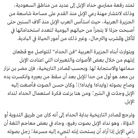
تمتد رقعة ممارسي حداء الإبل إلى عديد من مناطق السعودية،
وذلك لانتشار مهنة رعي الإبل منذ القدم على مساحة شاسعة من
الجزيرة العربية، حيث استأنس العرب الإبل منذ آلاف السنين حتى
أصبحت جزءًا لا يتجزأ من حياتهم اليومية لتعدد استخداماتها في
المأكل والمشرب والترحال، وغير ذلك من أمور الحياة في البادية.
ويتوارث أبناء الجزيرة العربية "فن الحداء" للتواصل مع قطعان
إبلهم من خلال بعض الأصوات والتعبيرات التي اعتادت الإبل
سماعها والاستجابة لها. وبحسب المصادر التاريخية، فإن مضر بن نزار
بن معد هو أول من حدا للإبل بعد أن سقط من بعيره وانكسرت يده
وصاح بصوته (وايداه! وايداه!)؛ وكان حسن الصوت فأصغت إليه
الإبل وجدّت في السّير؛ ومن هنا بزغت فكرة استعمال الحداء لنداء
الإبل.
وترجع المصادر التاريخية بداية الحداء إلى أنه كان عن طريق التدوية أو
الدوّاة، وهو نداء الإبل بصوت رفيع، وجاء في بعض معاجم اللغة أن
راعي الإبل إذا أراد أن يستحث إبله لتجيء إليه مسرعة؛ زجل بصوته