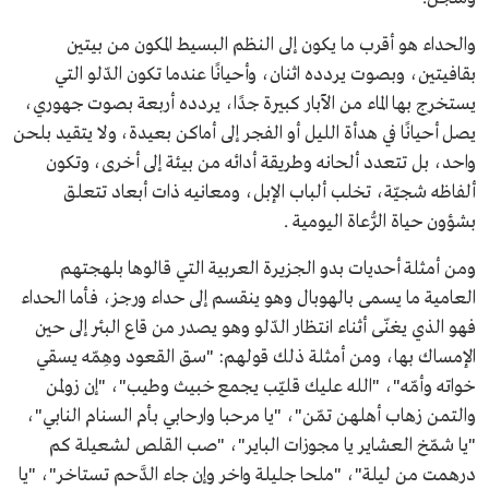
والحداء هو أقرب ما يكون إلى النظم البسيط المكون من بيتين
بقافيتين، وبصوت يردده اثنان، وأحيانًا عندما تكون الدّلو التي
يستخرج بها الماء من الآبار كبيرة جدًا، يردده أربعة بصوت جهوري،
يصل أحيانًا في هدأة الليل أو الفجر إلى أماكن بعيدة، ولا يتقيد بلحن
واحد، بل تتعدد ألحانه وطريقة أدائه من بيئة إلى أخرى، وتكون
ألفاظه شجيّة، تخلب ألباب الإبل، ومعانيه ذات أبعاد تتعلق
بشؤون حياة الرُّعاة اليومية .
ومن أمثلة أحديات بدو الجزيرة العربية التي قالوها بلهجتهم
العامية ما يسمى بالهوبال وهو ينقسم إلى حداء ورجز، فأما الحداء
فهو الذي يغنّى أثناء انتظار الدّلو وهو يصدر من قاع البئر إلى حين
الإمساك بها، ومن أمثلة ذلك قولهم: "سق القعود وهِمّه يسقي
خواته وأمّه"، "الله عليك قليّب يجمع خبيث وطيب"، "إن زولمن
والتمن زهاب أهلهن تمّن"، "يا مرحبا وارحابي بأم السنام النابي"،
"يا شمّخ العشاير يا مجوزات الباير"، "صب القلص لشعيلة كم
درهمت من ليلة"، "ملحا جليلة واخر وإن جاء الدَّحم تستاخر"، "يا