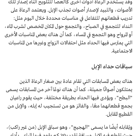
وقد يستخدم الرعاة أدوات أخرى كالعصا للتلويح أثناء إصدار تلك
الأصوات، واللبيد لإصدار أصوات تجذب الإبل. ويعتمد الرعاة على
تدريب قطعانهم للتفاعل في مناسبات محددة خلال اليوم مثل:
النداء للتجمع في الصباح، والتجمع حول المكان المخصص لشرب الماء،
أو المرواح وهو التجمع في المساء، كما أن هناك بعض المناسبات الأخرى
التي يمارس فيها الحداء مثل احتفالات الزواج وغيرها من المناسبات
الاجتماعية.
سباقات حداء الإبل
هناك بعض المسابقات التي تقام عادة بين صغار الرعاة الذين
يمتلكون أصواتًا جميلة، كما أن هناك نوعًا آخر من المسابقات يسمى
"البطح"، ويؤدى فيها الحداء بطريقة مختلفة، حيث يقوم راعيان
بجمع قطعانهما معًا، والفائز هو من تستجيب له إبله، والإبل من
القطيع المقابل.
ويُقابله أيضًا ما يسمى "الهجيج"، وهو سباق الإبل (من غير راكب)،
حيث تقطع فيه الإبل مسافة تقدر بـ20 كم يقوم فيها الراعي بأداء