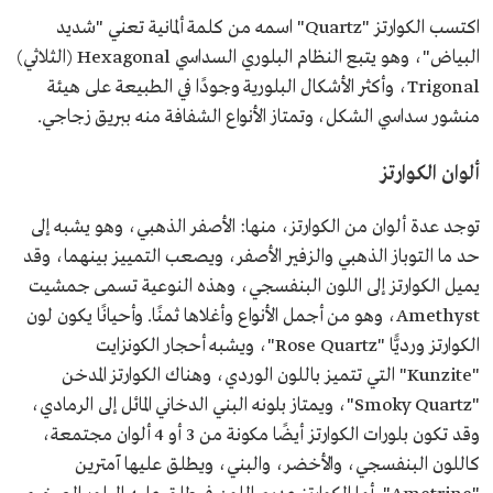
اكتسب الكوارتز "Quartz" اسمه من كلمة ألمانية تعني "شديد
البياض"، وهو يتبع النظام البلوري السداسي Hexagonal (الثلاثي)
Trigonal، وأكثر الأشكال البلورية وجودًا في الطبيعة على هيئة
منشور سداسي الشكل، وتمتاز الأنواع الشفافة منه ببريق زجاجي.
ألوان الكوارتز
توجد عدة ألوان من الكوارتز، منها: الأصفر الذهبي، وهو يشبه إلى
حد ما التوباز الذهبي والزفير الأصفر، ويصعب التمييز بينهما، وقد
يميل الكوارتز إلى اللون البنفسجي، وهذه النوعية تسمى جمشيت
Amethyst، وهو من أجمل الأنواع وأغلاها ثمنًا. وأحيانًا يكون لون
الكوارتز ورديًّا "Rose Quartz"، ويشبه أحجار الكونزايت
"Kunzite" التي تتميز باللون الوردي، وهناك الكوارتز المدخن
"Smoky Quartz"، ويمتاز بلونه البني الدخاني المائل إلى الرمادي،
وقد تكون بلورات الكوارتز أيضًا مكونة من 3 أو 4 ألوان مجتمعة،
كاللون البنفسجي، والأخضر، والبني، ويطلق عليها آمترين