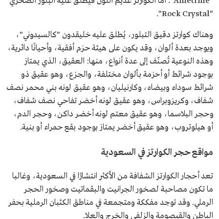
"Ametrine". أما الكوارتز عديم اللون فيطلق عليه البلور الصخري
"Rock Crystal".
وهناك كوارتز دقيق التبلور، يُطلق عليه خليقدون "كالسيدوني"،
ويوجد بعدة ألوان، وقد يكون على هيئة حزم أفقية، وأحيانًا دائرية،
وهذه النوعية تُصنّف إلى عدة أنواع، منها: العقيق، الذي يمتاز
بوجود شرائط أو أحزمة بألوان مختلفة، والجزع، وهو عقيق ذو
شرائط سوداء وبيضاء، وكارنيليان، وهو عقيق لونه بني محمر نصف
شفاف، وكريزوبراس، وهو عقيق لونه أخضر تفاحي نصف شفاف،
وحجر البلاسما، وهو عقيق معتم لونه أخضر داكن، وحجر الدم،
أو هيلوتروب، وهو عقيق أخضر يمتاز بوجود بقع حمراء أو بنية.
مواقع حجر الكوارتز في السعودية
تعد أحجار الكوارتز الشفافة من الأكثر انتشارًا في السعودية، وغالبا
ما تكون مصاحبة لصخور الجرانيت والبقماتيت وصخور الحجر
الرملي. وقد توجد مفككة ومتجمعة في مناطق الكثبان الرملية بحفر
الباطن والقيصومة والزلفي والخرج والعلا.