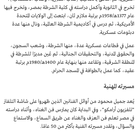
الشرطة العالمية، ونال منها دبلومات عسكرية عدة.
تخرج في الثانوية وأكمل دراسته في كلية الشرطة بمصر، وتخرج فيها
الحياة العملية
عمل في الشرطة، وشعب السجون، والحقوق المدنية،
عام 1377هـ/1958م برتبة ملازم ثان، ابتعث إلى الولايات المتحدة
والتحقيقات الجنائية.
عُين مديرًا للشرطة في المنطقة الشرقية، وتقاعد برتبة عقيد.
الأمريكية، ثم درس في أكاديمية الشرطة العالمية، ونال منها عدة
عمل بالطوافة في الحرم المكي.
دبلومات عسكرية.
عمل في قطاعات عسكرية عدة، منها الشرطة، وشعب السجون،
والحقوق المدنية، والتحقيقات الجنائية، ثم عُين مديرًا للشرطة في
المنطقة الشرقية، وتقاعد منها بنهاية عام 1400هـ/1980م برتبة
عقيد، كما عمل بالطوافة في المسجد الحرام.
مسيرته المهنية
يُعد جميل محمود من أوائل الفنانين الذين ظهروا على شاشة التلفاز
"تلفزيون أرامكو"، وفي البداية كان يمارس فن الغناء، وأثناء دراسته
في مصر تعلم فن العزف والغناء عن طريق السماع، والاستماع
والسؤال، وتقدر مسيرته الفنية بأكثر من 50 عامًا.