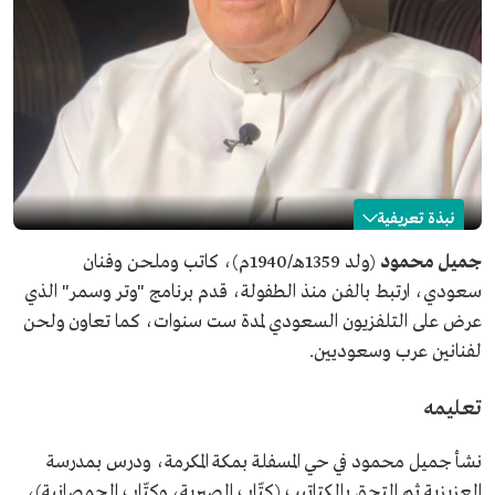
نبذة تعريفية
جميل محمود
جميل محمود
(ولد 1359هـ/1940م)، كاتب وملحن وفنان
سعودي، ارتبط بالفن منذ الطفولة، قدم برنامج "وتر وسمر" الذي
الاسم
جميل محمود.
عرض على التلفزيون السعودي لمدة ست سنوات، كما تعاون ولحن
تاريخ الميلاد
1940م.
لفنانين عرب وسعوديين.
المجال المهني
كاتب.
ملحن.
فنان.
تعليمه
الحياة العلمية
أكمل دراسته في كلية الشرطة بمصر، وتخرج فيها برتبة
ملازم ثان.
نشأ جميل محمود في حي المسفلة بمكة المكرمة، ودرس بمدرسة
ابتُعث إلى الولايات المتحدة الأمريكية، ثم درس بأكاديمية
العزيزية ثم التحق بالكتاتيب (كتّاب الصبرية، وكتّاب الحمصانية)،