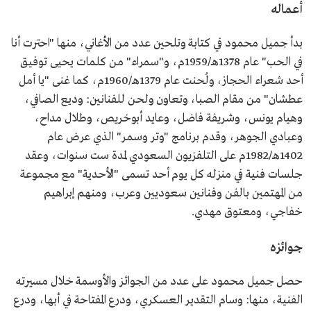
أعماله
بدأ جميل محمود في كتابة وتلحين عدد من الأغاني، منها "احترت أنا
في الحب" عام 1378هـ/1959م، و"سمراء" من كلمات يحيى توفيق
أحد شعراء الحجاز، ولُحنت عام 1379هـ/1960م، كما غنى "يا أمل
عطشان" من مقام الصبا، وتعاون ولحن للفنانين: وديع الصافي،
وهيام يونس، وشريفة فاضل، وعايد أبوخريص، وطلال مداح،
وعبادي الجوهر، وقدم برنامج "وتر وسمر" الذي عرض عام
1402هـ/1982م على التلفزيون السعودي لمدة ست سنوات، وعقد
جلسات فنية في منزله كل يوم أحد تسمى "الأحدية" مع مجموعة
من المهتمين بالفن وفنانين سعوديين وعرب، ومنهم إبراهيم
خفاجي، ومعتوق مهدي.
جوائزه
حصل جميل محمود على عدد من الجوائز والأوسمة خلال مسيرته
الفنية، منها: وسام التقدير العسكري، ودرع المفتاحة في أبها، ودرع