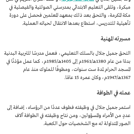
مبكرة، وتلقى التعليم الابتدائي بمدرستي الصولتية والفيصلية في
مكة المكرمة، والتحق بعد ذلك بمعهد المعلمين فحصل على دورة
تأهيلية للتدريس، استطاع بعدها الانتقال لحياته العملية.
مسيرته المهنية
التحق جميل جلال بالسلك التعليمي، فعمل مدرسًا للتربية البدنية
بدءًا من عام 1380هـ/1961م إلى 1405هـ/1985م، كما عمل مؤذنًا في
المسجد الحرام لمدة ست سنوات، ومطوفًا للملوك منذ عام
1367هـ/1947م، وكان عمره 15 عامًا.
عمله في الطوافة
استمر جميل جلال في وظيفته فطوف عددًا من الرؤساء، إضافة إلى
عددٍ من الأمراء والمسؤولين، ومن نتاج وظيفته في الطوافة آلاف
الصور المتداولة له مع الشخصيات حول الكعبة.