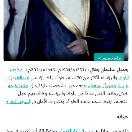
نبذة تعريفية
جميل جلال
جميل سليمان جلال،
(1353هـ/1934م- 1446هـ/2024م)،
مطوف
الملوك
والرؤساء لأكثر من 70 سنة، طوف الملك المؤسس
عبدالعزيز بن
الاسم
جميل جلال.
عبدالرحمن آل سعود
،ويعد من الشخصيات المؤثرة في
مكة المكرمة
التصنيف
مطوف.
خلال زمانه، التقى عددًا من الملوك والرؤساء وطاف بهم حول
مكان الميلاد
مكة المكرمة.
الكعبة، ارتبط اسمه بدعاء الطواف وتكبيرات الأذان في
المسجد الحرام
.
تاريخ الميلاد
1934م.
تاريخ الوفاة
2024م.
حياته
ولد جميل جلال في
مدينة مكة المكرمة
، وحفظ القرآن الكريم في سن