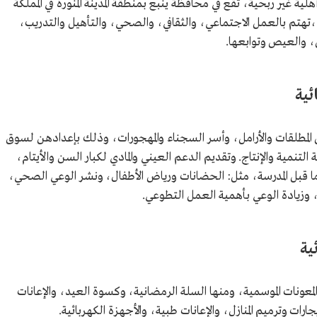
ة غير ربحية، تقع في محافظة ينبع بمنطقة المدينة المنورة في المملكة
ربية السعودية، أسست عام 1402هـ/1982م،تهتم بالعمل الاجتماعي، والثقافي، والصحي، والتأهيل والتدريب،
، والعيص وتوابعها.
ئية
 المطلقات والأرامل، وأسر السجناء والمهجورات، وذلك بإعدادهن لسوق
لتنمية والإنتاج. وتقديم الدعم العيني والمادي لكبار السن والأيتام،
لى ما قبل المدرسة، مثل: الحضانات ورياض الأطفال، ونشر الوعي الصحي،
 وزيادة الوعي بأهمية العمل التطوعي.
ية
معونات الموسمية، ومنها السلة الرمضانية، وكسوة العيد، والإعانات
ات وترميم المنازل، والإعانات طبية، والأجهزة الكهربائية.