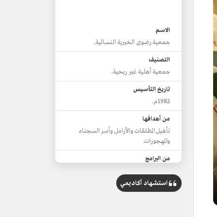
الاسم
جمعية رضوى الخيرية النسائية.
التصنيف
جمعية أهلية غير ربحية.
تاريخ التأسيس
1982م.
من أهدافها
تأهيل المطلقات والأرامل وأسر السجناء
والمهجورات.
من البرامج
السلة الرمضانية، وكسوة العيد، والإعانات
النقدية، ومعونة الشتاء.
استشهاد أكاديمي