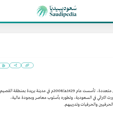
هي جمعية تعاونية ذات أغراض متعددة، تأسست عام 1429هـ/2008م في مدينة بريدة بمنطقة القصيم
ورث التراثي في السعودية، وتطوره بأسلوب معاصر وبجودة عالية،
لحرفيين والحرفيات وتدريبهم.