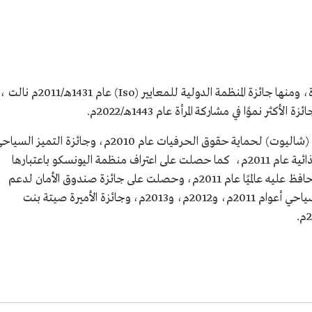
حصلت جمعية حرفة على جوائز من جهات عدة، ومنها جائزة المنظمة الدولية للمعايير (Iso) عام 1431هـ/2011م نالت ،
وحصدت جامعة حرفة جائزة المفوضية الأوروبية (شاليوت) لحماية حقوق الحرفيات عام 2010م، وجائزة التميز الس
عام 2011م، و شهادة HACCP في السلامة الغذائية عام 2011م، كما حصلت على اعتراف منظمة اليونسكو باعتبارها
أول هيئة سعودية غير حكومية تهتم بالتراث وتحافظ عليه عالميًا عام 2011م، وحصلت على جائزة صندوق الأمان لدعم
الحرفيات والأسر المنتجة، و3 جوائز في التميز السياحي أعوام 2011م، و2012م، و2013م، وجائزة الأميرة صيتة بنت