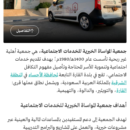
التفاصيل
جمعية المواساة الخيرية للخدمات الاجتماعية،
هي جمعية أهلية
غير ربحية تأسست عام 1400هـ/1980م؛ بهدف تقديم خدمات
اجتماعية وتنموية للأسر المحتاجة وتأصيل مفهوم التكافل
الاجتماعي، تقع في بلدة القارة التابعة
لمحافظة الأحساء
في
المنطقة
الشرقية
بالمملكة العربية السعودية، ويشمل نطاق عملها قرى:
القارة
، والتويثير، والدالوة، والتهيمية.
أهداف جمعية المواساة الخيرية للخدمات الاجتماعية
تهدف الجمعية إلى دعم المستفيدين بالمساعدات المالية والعينية عبر
مشروعات خيرية، والعمل على المشاريع والبرامج التدريبية