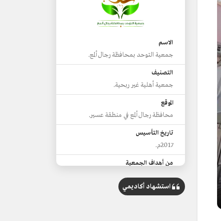
الاسم
جمعية التوحد بمحافظة رجال ألمع.
التصنيف
جمعية أهلية غير ربحية.
الموقع
محافظة رجال ألمع في منطقة عسير.
تاريخ التأسيس
2017م.
من أهداف الجمعية
تقديم الدعم والرعاية والخدمات للمصابين
باضطراب طيف التوحد في نطاق خدماتها.
استشهاد أكاديمي