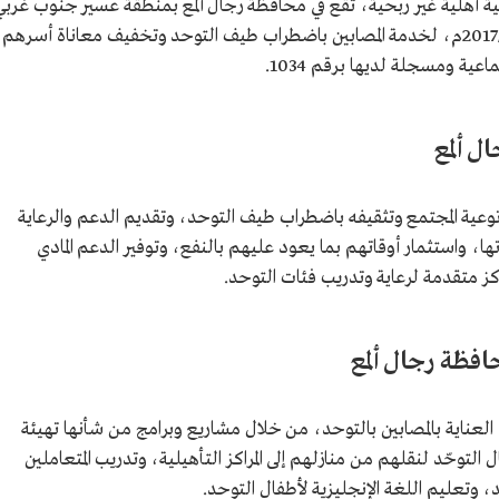
أهلية غير ربحية، تقع في محافظة رجال ألمع بمنطقة عسير جنوب غربي
المملكة العربية السعودية، أُسست عام 1439هـ/2017م، لخدمة المصابين باضطراب طيف التوحد وتخفيف معاناة أسرهم
اعية ومسجلة لديها برقم 1034.
 ألمع
وعية المجتمع وتثقيفه باضطراب طيف التوحد، وتقديم الدعم والرعاية
، واستثمار أوقاتهم بما يعود عليهم بالنفع، وتوفير الدعم المادي
ز متقدمة لرعاية وتدريب فئات التوحد.
فظة رجال ألمع
لعناية بالمصابين بالتوحد، من خلال مشاريع وبرامج من شأنها تهيئة
التوحّد لنقلهم من منازلهم إلى المراكز التأهيلية، وتدريب المتعاملين
 وتعليم اللغة الإنجليزية لأطفال التوحد.