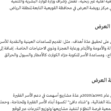
 أهلية غير ربحية، تعمل بإشراف وزارة الموارد البشرية والتنمية
 العرض
لى تحقيق عدّة أهداف، مثل: تقديم المساعدات العينية والنقدية للأسر
لة والأمومة والأيتام ورعاية العجزة وذوي الاحتياجات الخاصة، إضافة إلى
اج، ومساعدة الأسر المنكوبة جرّاء الكوارث كالأمطار والسيول والحرائق
ة العرض
نفذت جمعية البر الخيرية بمركز رويضة العرض عام 1441هـ/2020م عدّة مشاريع أسهمت في دعم الأسر الفقيرة
سلة الغذائية، و"شتاء دافئ" لكسوة أبناء الأسر الفقيرة والمحتاجة، وحمل
ة فرصة التطوّع لتنفيذ مشاريعها وتوزيع التبرعات عبر الموقع