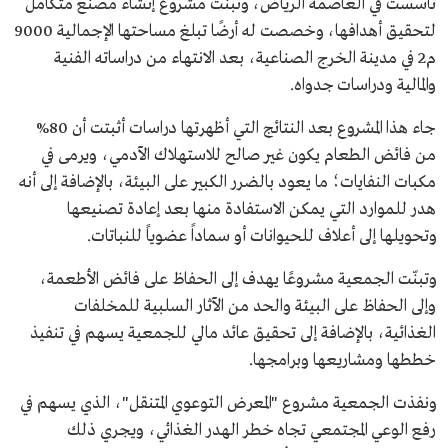
تأسست في العاصمة الرياض، وتبنّت مشروع إنشاء مصنع متكامل
لتحقيق أهدافها، وخصصت له أرضًا تبلغ مساحتها الإجمالية 9000
م2 في مدينة الخرج الصناعية، بعد الانتهاء من دراساته الفنية
والمالية ودراسات جدواه.
جاء هذا المشروع بعد النتائج التي أظهرتها دراسات أثبتت أن 80%
من فائض الطعام يكون غير صالح للاستهلاك الآدمي، ويرمى في
مكبات النفايات؛ ما يعود بالضرر الكبير على البيئة، بالإضافة إلى أنه
هدر للموارد التي يمكن الاستفادة منها بعد إعادة تصنيعها
وتحويلها إلى أعلاف للحيوانات أو سماداً عضوياً للنباتات.
وتبنّت الجمعية مشروعًا يهدف إلى الحفاظ على فائض الأطعمة،
وإلى الحفاظ على البيئة والحد من الآثار السلبية للمخلفات
الغذائية، بالإضافة إلى تحقيق عائد مالي للجمعية يسهم في تنفيذ
خططها ومشاريعها وبرامجها.
ونفذت الجمعية مشروع "المعرض التوعوي المتنقل"، الذي يسهم في
رفع الوعي المجتمعي تجاه خطر الهدر الغذائي، ويجري ذلك