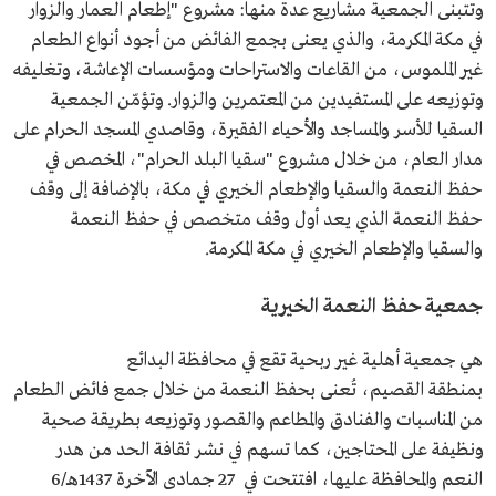
وتتبنى الجمعية مشاريع عدة منها: مشروع "إطعام العمار والزوار
في مكة المكرمة، والذي يعنى بجمع الفائض من أجود أنواع الطعام
غير الملموس، من القاعات والاستراحات ومؤسسات الإعاشة، وتغليفه
وتوزيعه على المستفيدين من المعتمرين والزوار. وتؤمّن الجمعية
السقيا للأسر والمساجد والأحياء الفقيرة، وقاصدي المسجد الحرام على
مدار العام، من خلال مشروع "سقيا البلد الحرام"، المخصص في
حفظ النعمة والسقيا والإطعام الخيري في مكة، بالإضافة إلى وقف
حفظ النعمة الذي يعد أول وقف متخصص في حفظ النعمة
والسقيا والإطعام الخيري في مكة المكرمة.
جمعية حفظ النعمة الخيرية
هي جمعية أهلية غير ربحية تقع في محافظة البدائع
بمنطقة القصيم، تُعنى بحفظ النعمة من خلال جمع فائض الطعام
من المناسبات والفنادق والمطاعم والقصور وتوزيعه بطريقة صحية
ونظيفة على المحتاجين، كما تسهم في نشر ثقافة الحد من هدر
النعم والمحافظة عليها، افتتحت في 27 جمادى الآخرة 1437هـ/6