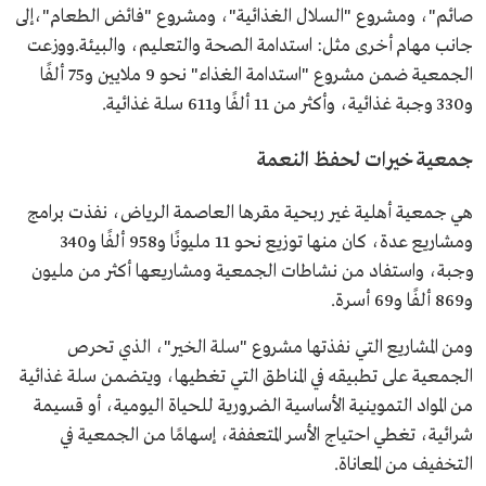
صائم"، ومشروع "السلال الغذائية"، ومشروع "فائض الطعام"،إلى
جانب مهام أخرى مثل: استدامة الصحة والتعليم، والبيئة.ووزعت
الجمعية ضمن مشروع "استدامة الغذاء" نحو 9 ملايين و75 ألفًا
و330 وجبة غذائية، وأكثر من 11 ألفًا و611 سلة غذائية.
جمعية خيرات لحفظ النعمة
هي جمعية أهلية غير ربحية مقرها العاصمة الرياض، نفذت برامج
ومشاريع عدة، كان منها توزيع نحو 11 مليونًا و958 ألفًا و340
وجبة، واستفاد من نشاطات الجمعية ومشاريعها أكثر من مليون
و869 ألفًا و69 أسرة.
ومن المشاريع التي نفذتها مشروع "سلة الخير"، الذي تحرص
الجمعية على تطبيقه في المناطق التي تغطيها، ويتضمن سلة غذائية
من المواد التموينية الأساسية الضرورية للحياة اليومية، أو قسيمة
شرائية، تغطي احتياج الأسر المتعففة، إسهامًا من الجمعية في
التخفيف من المعاناة.