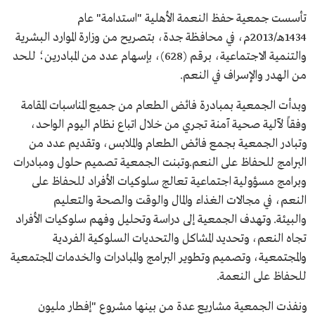
تأسست جمعية حفظ النعمة الأهلية "استدامة" عام
1434هـ/2013م، في محافظة جدة، بتصريح من وزارة الموارد البشرية
والتنمية الاجتماعية، برقم (628)، بإسهام عدد من المبادرين؛ للحد
من الهدر والإسراف في النعم.
وبدأت الجمعية بمبادرة فائض الطعام من جميع المناسبات المقامة
وفقاً لآلية صحية آمنة تجري من خلال اتباع نظام اليوم الواحد،
وتبادر الجمعية بجمع فائض الطعام والملابس، وتقديم عدد من
البرامج للحفاظ على النعم.وتبنت الجمعية تصميم حلول ومبادرات
وبرامج مسؤولية اجتماعية تعالج سلوكيات الأفراد للحفاظ على
النعم، في مجالات الغذاء والمال والوقت والصحة والتعليم
والبيئة. وتهدف الجمعية إلى دراسة وتحليل وفهم سلوكيات الأفراد
تجاه النعم، وتحديد المشاكل والتحديات السلوكية الفردية
والمجتمعية، وتصميم وتطوير البرامج والمبادرات والخدمات المجتمعية
للحفاظ على النعمة.
ونفذت الجمعية مشاريع عدة من بينها مشروع "إفطار مليون