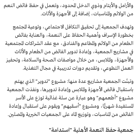
والأرامل والأيتام وذوي الدخل المحدود، وتعمل في حفظ فائض النعم
من الولائم والمناسبات، إضافة إلى الأجهزة والأثاث.
وتهدف الجمعية إلى تحقيق التكافل الاجتماعي، وتوعية المجتمع
بخطورة الإسراف وأهمية الحفاظ على النعمة، والعناية بفائض
الطعام من الولائم والمطاعم والفنادق، مع عقد الشراكات المجتمعية
في مشاريع الجمعية، وإعادة تدوير الفائض من الطعام والأثاث
والأجهزة، والملابس، من خلال مواصفات الصحة والسلامة، وتحفيز
العمل التطوعي، وتقديم دورات تدريبية في مجال التغذية.
وتبنّت الجمعية مشاريع عدة منها: مشروع "تدوير" الذي يهتم
باستقبال فائض الأجهزة والملابس وإعادة تدويرها، ونفذت الجمعية
مشروع "أطعمهم" وهو عبارة عن سلة غذائية توزع على الأسر
المستفيدة شهريًّا، ومشروع "أسقيهم" ويقوم على استقبال وإعادة
الفائض من المناسبات، وتوزيع الماء على الجمعيات الخيرية والمصلين.
جمعية حفظ النعمة الأهلية "استدامة"