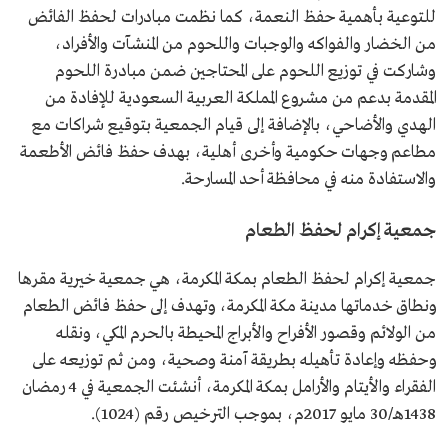
للتوعية بأهمية حفظ النعمة، كما نظمت مبادرات لحفظ الفائض
من الخضار والفواكه والوجبات واللحوم من المنشآت والأفراد،
وشاركت في توزيع اللحوم على المحتاجين ضمن مبادرة اللحوم
المقدمة بدعم من مشروع المملكة العربية السعودية للإفادة من
الهدي والأضاحي، بالإضافة إلى قيام الجمعية بتوقيع شراكات مع
مطاعم وجهات حكومية وأخرى أهلية، بهدف حفظ فائض الأطعمة
والاستفادة منه في محافظة أحد المسارحة.
جمعية إكرام لحفظ الطعام
جمعية إكرام لحفظ الطعام بمكة المكرمة، هي جمعية خيرية مقرها
ونطاق خدماتها مدينة مكة المكرمة، وتهدف إلى حفظ فائض الطعام
من الولائم وقصور الأفراح والأبراج المحيطة بالحرم المكي، ونقله
وحفظه وإعادة تأهيله بطريقة آمنة وصحية، ومن ثم توزيعه على
الفقراء والأيتام والأرامل بمكة المكرمة، أنشئت الجمعية في 4 رمضان
1438هـ/30 مايو 2017م، بموجب الترخيص رقم (1024).