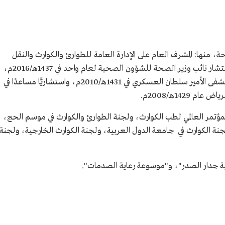
.
 الملك سعود.
ية من جامعة
منها: المشرف العام على الإدارة العامة للطوارئ والكوارث والنقل
الإسعافي لثلاثة أعوام منذ 1438هـ/2017م، ومستشار نائب وزير الصحة للشؤون الصحية لعام واحد في 1437هـ/2016م،
طار سنداي
تحدة.
كما عمل لعام واحد جراح أوعية دموية في مستشفى الأمير سلطان العسكري في 1431هـ/2010م، واستشاريًّا مساعدًا في
142هـ/2008م.
لمؤتمر العالمي لطب الكوارث، ولجنة الطوارئ والكوارث في موسم الحج،
جنة الكوارث في جامعة الدول العربية، ولجنة الكوارث الخارجية، ولجنة
بة جدار الصدر"، و"موسوعة رعاية الصدمات".