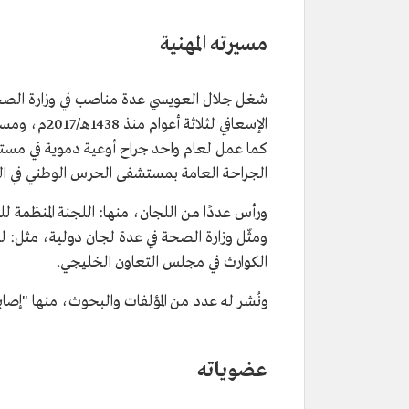
المنصب الحالي
رئيس هيئة الهلال الأحمر السعودي
تاريخ التعيين
2020م.
مسيرته المهنية
مؤهلاته العلمية
بكالوريوس طب وجراحة من جامعة
ماجستير في تخصص القيادة الصح
شغل جلال العويسي عدة مناصب في وزارة الصحة، 
"ماكجيل".
من عضوياته
عضو في الوفد السعودي لتفعيل إ
للحد من المخاطر بمنظمة الأمم الم
الجراحة العامة بمستشفى الحرس الوطني في الرياض عام 9
ورأس عددًا من اللجان، منها: اللجنة المنظمة ل
ومثّل وزارة الصحة في عدة لجان دولية، مثل: ل
الكوارث في مجلس التعاون الخليجي.
ونُشر له عدد من المؤلفات والبحوث، منها "إصا
عضوياته