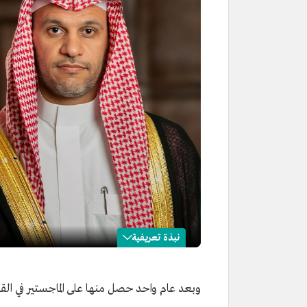
نبذة تعريفية
جلال العويسي
وبعد عام واحد حصل منها على الماجستير في الق
الاسم
جلال العويسي.