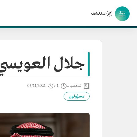
استكشف
جلال العويسي
شخصيات
1 د
05/11/2021
مسؤولون