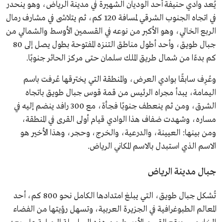
يُعد وادي حنيفة أحد الوديان الشهيرة في مدينة الرياض، وهو ينحدر
في اتجاه الجنوب الشرقي لمسافة 120 كم، ثم يتلاشى في مشارف رمال
الربع الخالي، وهو الأكبر من نوعه في القسمين الأوسط والشمالي من
جبال طويق، وأحد أطول مناطق التنزه المفتوحة بطول يصل إلى 80
كم بدءًا من شمال طريق الملك سلمان حتى مركز الحائر جنوبًا.
وعُرِف سابقًا بوادي العرض، والمنطقة التي يخترقها عُرفت باسم
اليمامة، يبدأ مجراه الرئيس من قمة قوس جبال طويق باتجاه
الشرق، ومن ثم ينعطف جنوبًا فجأة، مع 300 رافد ينضم إليه في
مساره، وشهدت ضفاف هذا الوادي قيام أولى القرى في المنطقة،
ومن بينها: العيينة، والدرعية، والخرج، وحجر، وهذا الأخير هو
الاسم الذي استبدل بالاسم المكاني الرياض.
جبال مدينة الرياض
تُشكل جبال طويق، التي يبلغ امتدادها الكامل نحو 800 كم، أحد
المعالم الطبوغرافية في الجزيرة العربية، وتسهل رؤيتها من الفضاء