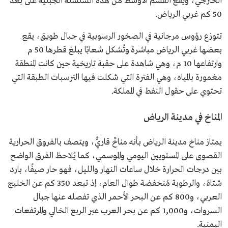
الخارجي، ويقع القسم الأوسط من هذه السلسلة الجبلية على بعد
50 كم غربي الرياض.
تتوزع رؤوس مرجانية في الصخور الرسوبية في جبال طويق، يقع
بعضها غربي الرياض مباشرة وتُشكل شعابًا يبلغ قطرها 50 م
وارتفاعها 10 م، وهي شاهدة على حقبة تاريخية حين كانت المنطقة
مغمورة بالمياه، وهي الفترة التي شكلت فيها الترسبات الطبقة التي
تحتوي على حقول النفط في المملكة.
المناخ في مدينة الرياض
يمتاز مناخ مدينة الرياض بأنه مناخٌ قاريٌّ، ويتصف بالفروق الحرارية
القصوى على المستويين اليومي والموسمي، كما يُلاحظ الفرق الواضح
بين درجات الحرارة خلال ساعات النهار والليل، فهو حار صيفًا، بارد
شتاءً، والرطوبة مُنخفضة طوال العام، إذ تبعد 350 كم عن الخليج
العربي، و800 كم عن البحر الأحمر الذي تفصله عنها جبال
السروات، و1,000 كم عن بحر العرب عبر الربع الخالي والمرتفعات
اليمنية.