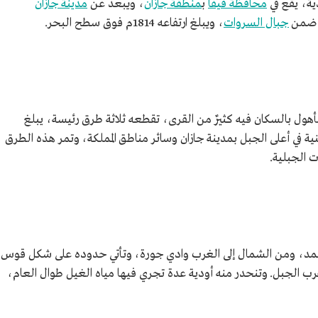
ية، يقع في
محافظة فيفا
ب
منطقة جازان
، ويبعد عن
مدينة جازان
جبال السروات
، ويبلغ ارتفاعه 1814م فوق سطح البحر.
أهول بالسكان فيه كثيرٌ من القرى، تقطعه ثلاثة طرق رئيسة، يبلغ
ط المناطق السكنية في أعلى الجبل بمدينة جازان وسائر مناطق المملكة، وتمر هذه الطرق
 الجبلية.
مد، ومن الشمال إلى الغرب وادي جورة، وتأتي حدوده على شكل قوس،
غرب الجبل. وتنحدر منه أودية عدة تجري فيها مياه الغيل طوال العام،