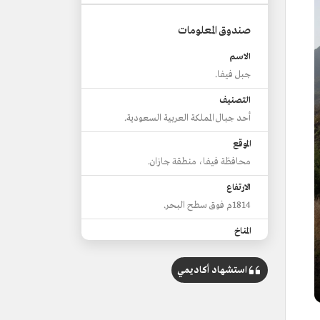
صندوق المعلومات
الاسم
جبل فيفا.
التصنيف
أحد جبال المملكة العربية السعودية.
الموقع
محافظة فيفا، منطقة جازان.
الارتفاع
1814م فوق سطح البحر.
المناخ
معتدل طوال العام.
استشهاد أكاديمي
أعلى قمم الجبل
العبسية.
الأنشطة الرياضية