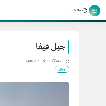
استكشف
جبل فيفا
مقالة
1 د
24/02/2021
جبال