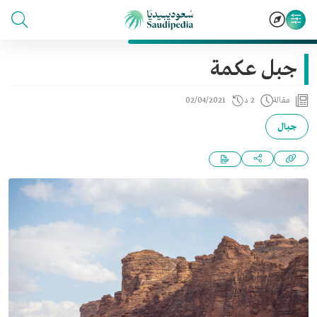
جبل عكمة
مقالة
2 د
02/04/2021
جبال