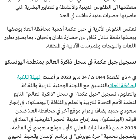
معظمها الى الطقوس الدينية والأنشطة والتعابير البشرية التي
عاصرتها حضارات عديدة عاشت في العلا.
تعكس النقوش الأثرية في جبل عكمة أهمية محافظة العلا بوصفها
بوصفها نقطة تبادل ثقافي بين حضارة دادان ولحيان، بما يصوّر تطور
اللغات واللهجات والممارسات الأدبية في المنطقة.
تسجيل جبل عكمة في سجل ذاكرة العالم بمنظمة اليونسكو
في 4 ذو القعدة 1444 هـ / 24 مايو 2023 م أعلنت
الهيئة الملكية
لمحافظة العلا
بالتنسيق مع اللجنة الوطنية للتربية والثقافة
والعلوم، تسجيل "جبل عكمة" في سجل "ذاكرة العالم" التابع
لمنظمة الأمم المتحدة للتربية والعلم والثقافة (اليونسكو)، في إنجاز
سعودي جديد يضاف بإدراج موقع آخر في محافظة العلا ضمن
قوائم (اليونسكو)، بعد إدراج مدينة الحجر التاريخية في العلا في
2008 ضمن قائمة التراث العالمي كأول موقع سعودي في القائمة،
وتسجيل محمية "حرة عويرض" في برنامج الإنسان والمحيط الحيوي