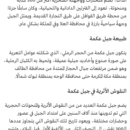
آنذاك، تضم منحدرات وواجهته الصخرية أكثر من 500 كتابة
ومنحوتة، تعود إلى الفترتين الدادانية واللحيانية، وكان سابقًا جزءًا
من محطة طريق القوافل على طرق التجارة القديمة. ويمثل الجبل
وجهةً سياحيةً بارزة في محافظة العلا وفي المملكة بشكلٍ عام.
طبيعة جبل عكمة
يتكون جبل عكمة من الحجر الرملي، الذي شكلته عوامل التعرية
على صورة صدوع وأخاديد جبلية عميقة، وتحيط به الكثبان الرملية،
وهو ضمن مرتفعات جبال الحجاز الممتدة من محافظة الطائف
بمنطقة مكة المكرمة حتى محافظة الوجه بمنطقة تبوك شمالًا.
النقوش الأثرية في جبل عكمة
يضم جبل عكمة العديد من من النقوش الأثرية والمنحوتات الحجرية
التي تم تدوينها منذ آلاف السنين على امتداد الجبل في عصور
وحضارات مختلفة، ويعود تاريخ تلك النقوش التي يتجاوز عددها
الـ300 نقش، إلى النصف الثاني من الألفية الأولى قبل الميلاد، وتشير