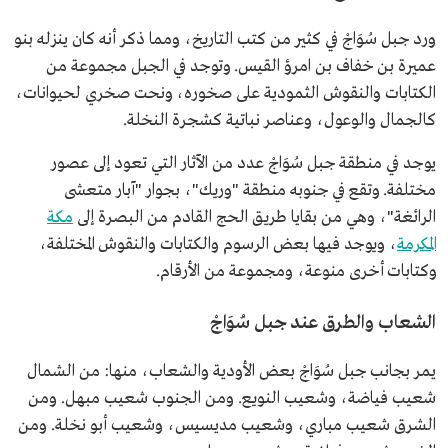
ورد جبل سُوَاجْ في كثير من كتب التاريخ، ومما ذكر أنه كان ينزله بنو
عميرة بن خفاف بن امرؤ القيس. وتوجد في الجبل مجموعة من
الكتابات والنقوش الثمودية على صخوره، ونحت صخري لحيوانات،
كالجمال والوعول، وعناصر نباتية كشجرة النخلة.
يوجد في منطقة جبل سُوَاجْ عدد من الآثار التي تعود إلى عصور
مختلفة. وتقع في جنوبه منطقة "وريك"، بجوار "آبار متعشى
الرائغة"، وهي من بقايا طريق الحج القادم من البصرة إلى
مكة
المكرمة
، ويوجد فيها بعض الرسوم والكتابات والنقوش المختلفة،
وكتابات أخرى منوعة، ومجموعة من الأرقام.
الشعاب والطرق عند جبل سُوَاجْ
يمر بجانب جبل سُوَاجْ بعض الأودية والشعاب، منها: من الشمال
شعيب فياضة، وشعيب النويع. ومن الجنوب شعيب مبهل. ومن
الشرق شعيب مباري، وشعيب مديسيس، وشعيب أبو نخلة. ومن