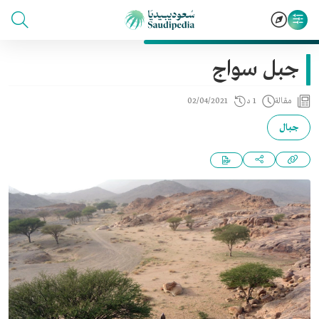
جبل سواج
مقالة
1 د
02/04/2021
جبال