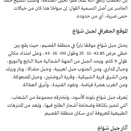
بن الخطاب (رضي الله عنه) مقرًا لخيل الصدقة، ونُسب للشيخ حمد
الجاسر عن أصل التسمية القول: إن سواجًا هذا كان من خيالات
حمى ضرية، أي من حدوده.
الموقع الجغرافي لجبل سُوَاجْ
يحتل جبل سُوَاجْ موقعًا بارزًا في منطقة القصيم، حيث يقع بين
خطي عرض 42.85- 11- 25 وطول 00- 16 -43، وعلى امتداد مكاني
طولي 9 كلم. ويحد الجبل من الجهة الشمالية جبلا النايع والنويع،
وجبال المداري. ومن الجنوب جبل لعيبية، وجبل جضالا، وبئر وريك.
ومن الشرق قرية الشبيكية، وقرية الروضتين، وجبل المصعوكة.
ومن الغرب هجرة فياضة، ونفود الفنيدة، وأبرق العمّالة.
يُعرف جبل سُوَاجْ بلونه الأسود، وتخترقه مجموعة من الشعاب،
التي تتميز بكثافة وضخامة أشجار الطلح فيها، ويُعد من المتنزهات
الطبيعية المعروفة لدى سكان منطقة القصيم.
آثار جبل سُوَاجْ