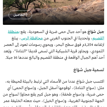
التفاصيل
جبل سُوَاجْ
هو أحد جبال حمى ضرية في السعودية، يقع
بمنطقة
القصيم
، وتحديدًا في الجنوب الغربي من
محافظة الرس
، يبلغ
ارتفاعه 1,254م فوق سطح البحر، ويحوي رسومات تعود إلى العصر
الثمودي، ويجاور قرية الشبيكية التي تسمى قديمًا "التناءة"، ويُعد
أحد أهم الجبال الواقعة في منطقة القصيم والبالغ عددها 16 جبلا.
تسمية جبل سُوَاجْ
اكتسب جبل سُوَاجْ عددا من الأسماء التي ترتبط بالبيئة المحيطة به،
مثل: (سواج التناءة)، لوقوعها أسفل الجبل، و(سواج الحمى) أي
حمى ضرية، و(سواج طخفة)، وهو جبل كبير يقع مجاورًا لسواج من
الجهة الجنوبية الغربية، و(سواج الخيل)، حيث جعله الخليفة عمر