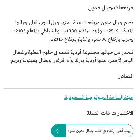
مرتفعات جبال مدين
تضم جبال مدين مرتفعات عدة، منها جبل اللوز، أعلى جبالها
ارتفاعًا بـ2549م، وزُهد بارتفاع 1980م، والشياطي بارتفاع 2103م،
وحرب بارتفاع 1786م، والدُبغ بارتفاع 2315م.
تنحدر من جبالها مجموعة أودية تصب في خليج العقبة وشمال
البحر الأحمر، منها أودية مِبرِك وأم جُرفين وعِفال وعينونة وتِريم.
المصادر
هيئة المساحة الجيولوجية السعودية.
الاختبارات ذات الصلة
يبلغ أعلى ارتفاع في قمم جبال مدين نحو: