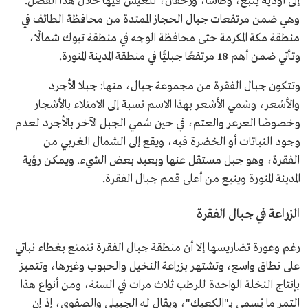
إلى أودية ينبع، وطاشا، ورحقان، للعيش فيها خلال هذا الفصل.
وهي ضمن مرتفعات جبال الحجاز الممتدة من محافظة الطائف في
منطقة مكة المكرمة حتى محافظة الوجه في منطقة تبوك شمالًا،
وتأتي ضمن أهم 18 مرتفعًا جبليًّا في منطقة المدينة المنورة.
وتتكون جبال الفقرة من مجموعة جبال، منها: جبلا الأجرد
والأشعر، وسُمي الأشعر بهذا الاسم نسبة إلى الامتلاء بالأشجار
وخصوصًا العرعر والعتم، في حين سُمي الجبل الآخر بالأجرد لعدم
وجود النباتات أو الخضرة فيه، ويقع إلى الشمال الغربي من
الفقرة، وهو جبل مستقل عنها وبعيد بعض الشيء. ويمكن رؤية
المدينة المنورة وينبع من أعلى قمم جبال الفقرة.
الزراعة في جبال الفقرة
رغم وعورة تضاريسها إلا أن منطقة جبال الفقرة تتمتع بغطاء نباتي
على نطاق واسع، وتشتهر بزراعة النخيل والحبوب وغيرها، وتتميز
بإنتاج النخلة الواحدة للرطب ثلاث مرات في السنة، ومن أنواع هذا
التمر ما يُسمى بـ"الكعيك"، ويقال له الجبيلي والصفوي، إذ إن