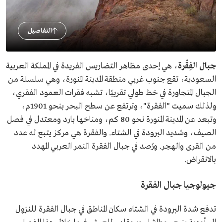
التفاصيل
جبال الفِقْرة
، هي إحدى مظاهر التضاريس الفريدة في المملكة العربية
السعودية، تقع جنوب غربي منطقة المدينة المنورة، وهي سلسلة من
الجبال المتجاورة في خط طولي تقريبًا، تشبه فقرات العمود الفقري،
ولذلك سميت "الفقرة"، وترتفع عن سطح البحر بنحو 1901م،
وتبعد عن المدينة المنورة نحو 80 كم، ومناخها بارد ومعتدل في فصل
الصيف، وشديد البرودة في الشتاء. والفقرة هي مركز يتبع له عدد
من القرى والهجر. ورُصد في جبال الفقرة النمر العربي المهدد
بالانقراض.
جيولوجيا جبال الفقرة
تدفع شدة البرودة في الشتاء سكان المناطق في جبال الفقرة للنزول