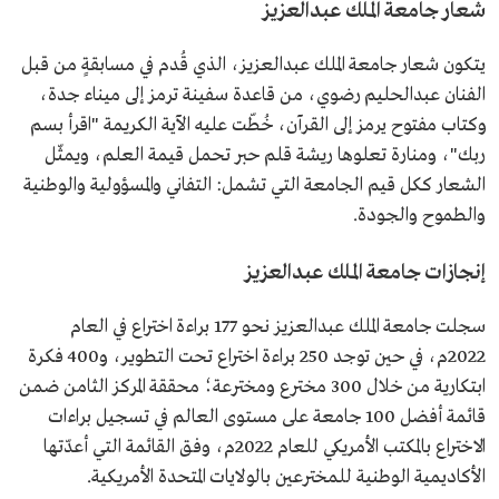
شعار جامعة الملك عبدالعزيز
يتكون شعار جامعة الملك عبدالعزيز، الذي قُدم في مسابقةٍ من قبل
الفنان عبدالحليم رضوي، من قاعدة سفينة ترمز إلى ميناء جدة،
وكتاب مفتوح يرمز إلى القرآن، خُطّت عليه الآية الكريمة "اقرأ بسم
ربك"، ومنارة تعلوها ريشة قلم حبر تحمل قيمة العلم، ويمثّل
الشعار ككل قيم الجامعة التي تشمل: التفاني والمسؤولية والوطنية
والطموح والجودة.
إنجازات جامعة الملك عبدالعزيز
سجلت جامعة الملك عبدالعزيز نحو 177 براءة اختراع في العام
2022م، في حين توجد 250 براءة اختراع تحت التطوير، و400 فكرة
ابتكارية من خلال 300 مخترع ومخترعة؛ محققة المركز الثامن ضمن
قائمة أفضل 100 جامعة على مستوى العالم في تسجيل براءات
الاختراع بالمكتب الأمريكي للعام 2022م، وفق القائمة التي أعدّتها
الأكاديمية الوطنية للمخترعين بالولايات المتحدة الأمريكية.