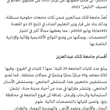
2023م، إلى جانب حصولها على المركز الـ101 على مستوى العالم في
تصنيف "التايمز" 2023.
تُعدُّ جامعة الملك عبدالعزيز ضمن ثلاث جامعات حكومية مستقلة،
وذلك بناء على قرار وزير التعليم الصادر في تاريخ 25 ذو القعدة
1441هـ/16 يوليو 2020م، مما يعطيها مجالًا أكبر في اختيار
التخصصات، ويمكّنها من وضع اللوائح الأكاديمية والمالية والإدارية
الخاصة بها.
أقسام جامعة الملك عبدالعزيز
يبلغ عدد كليات الجامعة 29 كلية؛ منها 7 كليات في الفروع، وفيها
ثلاثة معاهد و49 مركزًا بحثيًّا وعلميًّا في مجالات مختلفة، كما تضم
مستشفيين جامعيين هما: المستشفى الجامعي، ومستشفى الأسنان
الجامعي، وتنتشر مقراتها في عدد من أحياء مدينة جدة، تشمل:
السليمانية والرحاب والمرجان، إضافة إلى فروع الجامعة في محافظة
رابغ، وتتميز كلياتها بالتخصصات التالية: علوم
البحار، والأرصاد،وعلوم الأرض، والهندسة النووية، والطيران