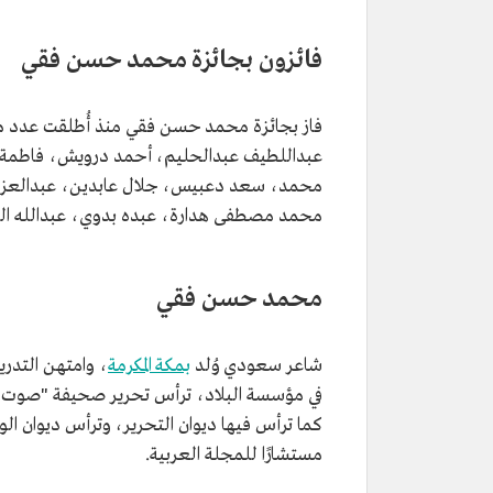
فائزون بجائزة محمد حسن فقي
فاز بجائزة محمد حسن فقي منذ أُطلقت عدد من
عبداللطيف عبدالحليم، أحمد درويش، فاطمة ط
محمد، سعد دعبيس، جلال عابدين، عبدالعزي
محمد مصطفى هدارة، عبده بدوي، عبدالله ال
محمد حسن فقي
شاعر سعودي وُلد
بمكة المكرمة
، وامتهن التدر
في مؤسسة البلاد، ترأس تحرير صحيفة "صوت الحجا
كما ترأس فيها ديوان التحرير، وترأس ديوان الوا
مستشارًا للمجلة العربية.