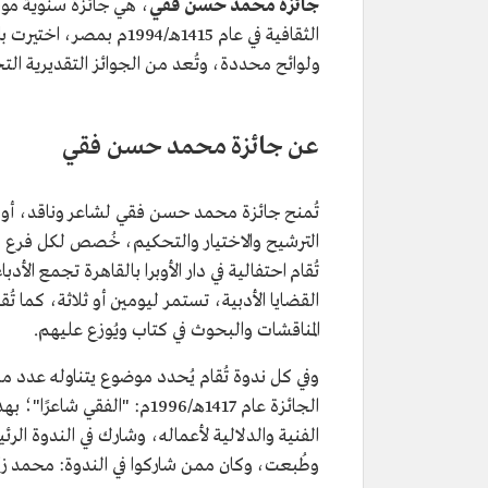
جائزة محمد حسن فقي
، هي جائزة سنوية موج
الثقافية في عام 1415هـ/1994م بمصر، اختيرت باسم الشاعر
ولوائح محددة، وتُعد من الجوائز التقديرية التح
عن جائزة محمد حسن فقي
تُمنح جائزة محمد حسن فقي لشاعر وناقد، أو ل
تُقام احتفالية في دار الأوبرا بالقاهرة تجمع الأ
القضايا الأدبية، تستمر ليومين أو ثلاثة، كما ت
المناقشات والبحوث في كتاب ويُوزع عليهم.
وفي كل ندوة تُقام يُحدد موضوع يتناوله عدد من 
الجائزة عام 1417هـ/1996م: 
الفنية والدلالية لأعماله، وشارك في الندوة الر
وطُبعت، وكان ممن شاركوا في الندوة: محمد