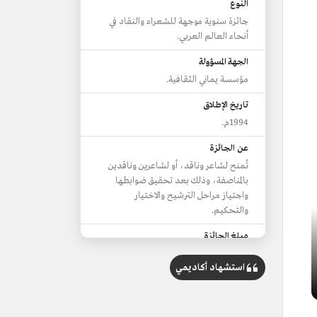
النوع
جائزة سنوية موجهة للشعراء والنقاد في
أنحاء العالم العربي.
الجهة المسؤولة
مؤسسة يماني الثقافية.
تاريخ الإطلاق
1994م.
عن الجائزة
تُمنح لشاعر وناقد، أو لشاعرين وناقدين
بالمناصفة، وذلك بعد تحقيق ضوابطها
واجتياز مراحل الترشيح والاختيار
والتحكيم.
مبلغ الجائزة
75 ألف ريال.
استشهاد أكاديمي