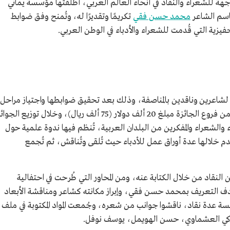
هة للشعراء والنقاد في أنحاء العالم العربي، أطلقتها مؤسسة يماني
محمد حسن فقي
تكريمًا وتقديرًا له، وتُمنح وفق ضوابط
فيزية التي قُدمت للشعراء والأدباء في الوطن العربي.
شاعرين وناقدين بالمناصفة، وذلك بعد تحقيق ضوابطها واجتياز مراحل
الترشيح والاختيار والتحكيم، خُصص لكل فرع من فروع الجائزة مبلغ 20 ألف دولار (75 ألف ريال)، وخلال توزيع الجو
دباء والشعراء والمفكرين من البلدان العربية، تُنظم فيها ندوة علمية حول
ُقدم خلالها عدة أوراق عمل للأدباء حيث تُلقى وتُناقش، ثم تُجمع
النقاد من خلال الكتابة عنه، ومن المحاور التي طُرحت في احتفالية
"الفقي شاعرًا"؛ بهدف التعريف بمحمد حسن فقي، وإبراز مكانته كشاعر ومناقشة الأبعاد
ئيسة عدة نقاد، ناقشوا جوانب من شعره، وجُمعت المواد المكتوبة في ملف
 زكي العشماوي، حسن الهويمل، يوسف نوفل.