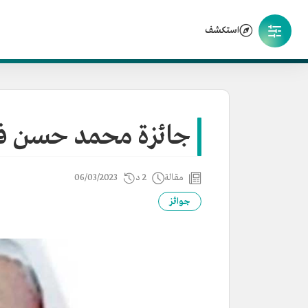
استكشف
جائزة محمد حسن ف
مقالة
2 د
06/03/2023
جوائز