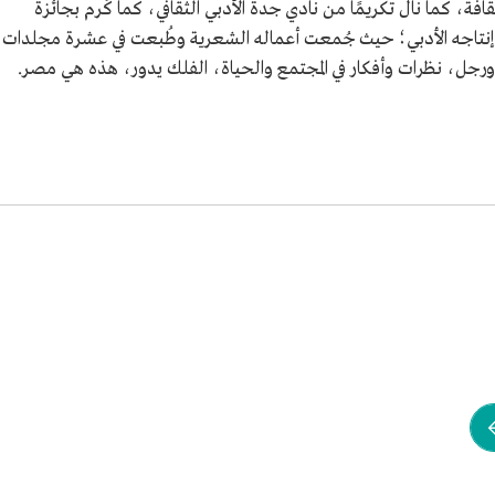
افة، كما نال تكريمًا من نادي جدة الأدبي الثقافي، كما كُرم بجائزة
1415هـ/1994م، عُرف بغزارة إنتاجه الأدبي؛ حيث جُمعت أعماله الشعرية وطُبعت في عشرة مجلدات
رجل، نظرات وأفكار في المجتمع والحياة، الفلك يدور، هذه هي مصر.