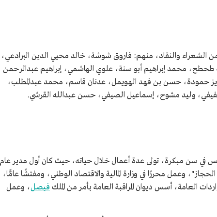
 الشعراء والنقاد، منهم: فاروق شوشة، خالد محيي الدين البرادعي،
حطح، محمد إبراهيم أبو سنة، علوي الهاشمي، إبراهيم عبدالرحمن
ز حمودة، حسن بن فهد الهويمل، عدنان قاسم، محمد عبدالمطلب،
فيفي، وليد مشوح، إسماعيل الصيفي، حسن عبدالله القرشي.
يس في سن مبكرة، تولى عدة أعمال خلال حياته، حيث كان أول مدير عام
ز"، وعمل محررًا في وزارة المالية والاقتصاد الوطني، ومفتشًا عامًّا،
ردات العامة، أسس ديوان المراقبة العامة بأمر من الملك
فيصل
، وعمل