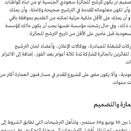
يم أن يكون المرشح للجائزة سعودي الجنسية أو من أبناء المواطنات
، وألا تقل سن المتقدم عن 21 سنة، وأن تكون معلوماته المقدمة في الترشيح صحيحة وكاملة، وأن يملك
أو أن يملك على الأقل ملكية جزئية تمكنه من التقديم بموافقة باقي
 تثبت ذلك، وفي حال رشحت مؤسسة نفسها يجب أن يكون مالك المؤسسة
سعودية قبل عامين على الأقل من تاريخ الترشح للجائزة.
شركات المشغلة للمبادرة، ووكالات الإعلان، وأعضاء لجان الترشيح
ئزين بالجائزة المشاركة لمدة ثلاثة أعوام بعد الفوز، إضافة إلى الالتزام
ات.
ودية، وألا يكون مضى على المشروع المقدم في مسار فنون العمارة أكثر من
ث سنوات.
مارة والتصميم
تُستقبل الترشيحات في الفروع المعلنة في الفترة ما بين 30 يونيو و30 سبتمبر، وتتأهل الترشيحات التي تطابق الشروط إلى
ر نوفمبر، ثم تنتقل أفضل الترشيحات إلى مرحلة التحكيم، وفي ديسمبر