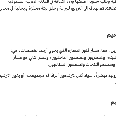
ية وطنية سنوية أطلقتها وزارة الثقافة في المملكة العربية السعودية
ضمن مبادرة الجوائز الثقافية الوطنية عام 1441هـ/2019م.تهدف إلى الترويج للبراعة وخلق بيئة محفزة وإيجابية في مجال
ميم
رين، هما: مسار فنون العمارة الذي يحوي أربعة تخصصات، هي:
ئة، والمعماريون والمصممون الداخليون، والمسار الثاني هو مسار
صممو المنتجات والمصممون الصناعيون.
نية مباشرةً، سواء أكان المترشحون أفرادًا أم مجموعات، أو يكون الترشي
يم