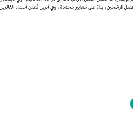
أفضلَ المرشحين، بناءً على معايير محددة، وفي أبريل تُعلن أسماء الفائزين.