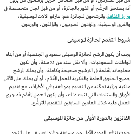
من قبل المشاركين، أو من قبل أشخاص آخرين يرشحون من يرون
أنه يستحق الترشُّح أو الفوز بالجائزة، أو من قبل لجان متخصصة في
وزارة الثقافة
. والمرشحون للجائزة هم: عازفو الآلات الموسيقية،
والفرق الموسيقية، والمؤدون الصوتيون، والمؤلفون، والموزعون.
شروط التقدم لجائزة الموسيقى
يجب أن يكون المرشح لجائزة الموسيقى سعودي الجنسية أو من أبناء
المواطنات السعوديات، وألا تقل سنه عن 21 سنة، وأن تكون
معلوماته المُقدَّمة في الترشيح صحيحة وكاملة، وأن يملك المرشح
جميع الحقوق العامة والفكرية للعمل المُقدَّم، أو أن يملك على الأقل
ملكية جزئية تمكّنه من التقديم بموافقة باقي الأطراف، مع تقديم
الأوراق والمستندات التي تثبت ذلك، وأن يكون العمل المُقدَّم قد جرى
العمل عليه خلال العامين السابقين للتقديم للترشُّح.
الفائزون بالدورة الأولى من جائزة الموسيقى
جاءت نتائج الدورة الأولى من مسابقة جائزة الموسيقى على النحو