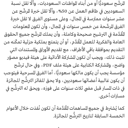
المرشّح سعوديًّا أو من أبناء المواطنات السعوديات، وألّا تقل نسبة
السعوديين في طاقم العمل عن 50%، وألّا تقل خبرة المرشّح عن
عشر سنوات ممارسة في المجال، وعلى مستوى الفرق لا تقل خبرة
الفرق المرشّحة عن خمس سنوات في المجال، وأن تكون المعلومات
المُقدَّمة في الترشيح صحيحة وكاملة، وأن يملك المرشّح جميع الحقوق
العامة والفكرية للعمل المُقدَّم، أو أن يتمتع بملكية جزئية تمكّنه من
التقديم بموافقة باقي الأطراف، مع تقديم الأوراق والمستندات التي
تثبت ذلك، ويجب أن تكون المشاركة الأدائية على هيئة فيديو مصوّر
واضح، والمشاركة الكتابية على هيئة ملف PDF، وفي حال ترشّح
مؤسسة يجب أن يكون مالكها سعوديًّا، أما الفرق المسرحية فيتوجب
أن يكون غالبية أعضائها سعوديين، ولا يحق للفائز الترشُّح للجائزة
في ذات المسار قبل مضي ثلاث سنوات على فوزه، ويحق له الترشُّح في
مسارات أخرى.
كما يُشترط في جميع المساهمات المُقدَّمة أن تكون نُفذت خلال الأعوام
الخمسة السابقة لتاريخ الترشُّح للجائزة.