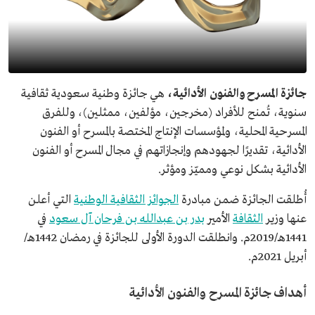
جائزة المسرح والفنون الأدائية،
هي جائزة وطنية سعودية ثقافية
سنوية، تُمنح للأفراد (مخرجين، مؤلفين، ممثلين)، وللفرق
المسرحية المحلية، ولمؤسسات الإنتاج المختصة بالمسرح أو الفنون
الأدائية، تقديرًا لجهودهم وإنجازاتهم في مجال المسرح أو الفنون
الأدائية بشكل نوعي ومميّز ومؤثر.
أُطلقت الجائزة ضمن مبادرة
الجوائز الثقافية الوطنية
التي أعلن
عنها وزير
الثقافة
الأمير
بدر بن عبدالله بن فرحان آل سعود
في
1441هـ/2019م. وانطلقت الدورة الأولى للجائزة في رمضان 1442هـ/
أبريل 2021م.
أهداف جائزة المسرح والفنون الأدائية