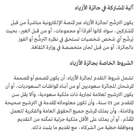
آلية المشاركة في جائزة الأزياء
يكون الترشُح لجائزة الأزياء عبر المنصة الإلكترونية مباشرةً من قبل
المشاركين، سواء كانوا أفرادًا أو مجموعات، أو من قبل الغير، بحيث
يُرشّح أي شخص شخصيات تستحق في نظره الترشُّح أو الفوز
بالجائزة، أو من قبل لجان متخصصة في وزارة الثقافة.
الشروط الخاصة بجائزة الأزياء
تشمل شروط التقدم لجائزة الأزياء: أن يكون المصمم أو المصممة
المرشحان للجائزة سعوديين أو من أبناء المواطنات السعوديات، أو أن
يكون الترشيح لعلامة تجارية ذات ملكية سعودية، وألا يقل سن
المتقدم عن 21 سنة، وأن تكون معلوماته المقدمة في الترشيح صحيحة
وكاملة، وأن يملك المرشح جميع الحقوق العامة والفكرية للعمل
المُقدَّم، أو أن يملك على الأقل ملكية جزئية تمكّنه من التقديم
وموافقة خطية من الشركاء، مع تقديم ما يثبت ذلك.