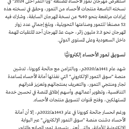
استعرض مهرجان تمور الأحساء المصنعة "ويا التمر أحلى 2024" في
نسخته التاسعة منتجات الأحساء من التمور، وحقق في نسخته هذه
إيرادات مرتفعة بنحو 40% عن نسخة المهرجان السابقة، وشارك فيه
52 مصنعًا للتمور وصناعتها التحويلية، وبلغ إجمالي عدد زوار
المهرجان نحو 2.2 مليون زائر، حيث عدّ المهرجان أحد الملتقيات المهمة
داخل السعودية وعلى المستوى الدولي.
تسويق تمور الأحساء إلكترونيًّا
شهد عام 1441هـ/2020م، وبالتزامن مع جائحة كورونا، تدشين
منصة "سوق التمور الإلكتروني" التي نفذتها أمانة الأحساء لمساعدة
تجار ومنتجي التمور، والتعريف بمنتجاتهم وتعزيز قدراتهم
التنافسية، وتطوير أعمالهم. وأسهم إطلاق المنصة في تحسين خدمة
المستهلكين، وفتح قنوات لتسويق منتجات الأحساء.
ورغم انحسار جائحة كورونا في عام 1443هـ/2022م، إلا أن أمانة
الأحساء دشنت منصة "سوق التمور الإلكتروني" عبر البوابة
الإلكترونية للأمانة، والتي تُعنى بتسويق تمور المصانع والمتاجر