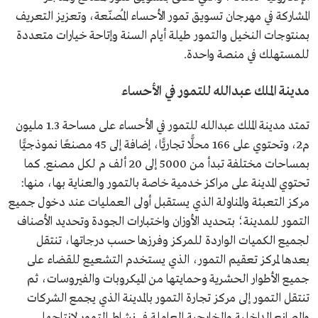
المشاركة في مهرجان تسويق تمور الأحساء المُصنّعة، وتعزيز التعريف
بمنتوجات النخيل والتمور طيلة أيام السنة وإتاحة خيارات متعددة
للمستهلك في منصة واحدة.
مدينة الملك عبدالله للتمور في الأحساء
تمتد مدينة الملك عبدالله للتمور في الأحساء على مساحة 1.3 مليون
م2، وتحتوي على 166 محلًّا تجاريًّا، إضافة إلى 45 مصنعًا نموذجيًّا
بمساحات مختلفة تبدأ من 5000 إلى 20 ألف م لكل مصنع. كما
تحتوي المدينة على مراكز خدمية خاصة بالتمور والعناية بها، منها:
مركز التعبئة والمناولة الذي يستقبل أولى العمليات عند دخول جميع
التمور للمدينة؛ بتحديد الأوزان واختبارات الجودة وتحديد الأصناف
لجميع الكميات الواردة للمركز وفرزها حسب درجاتها، تنتقل
بعدها لمركز تعقيم التمور، الذي يستخدم التشعيع للقضاء على
جميع الأطوار الحشرية وحمايتها من الميكروبات والفيروسات، ثم
تنتقل التمور إلى مركز تجارة التمور بالمدينة الذي يجمع الشركات
والمصانع الداخلية والخارجية العاملة في نشاط التمور لإنتاجها