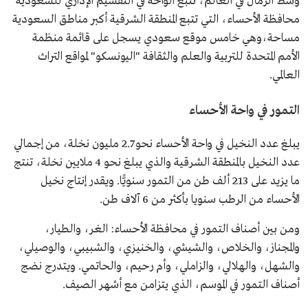
وسط الرمال في العالم، تتبع الواحة في التقسيم الإداري للسعودية
محافظة الأحساء، التي تتبع المنطقة الشرقية أكبر مناطق السعودية
مساحة،وهي خامس موقع سعودي يسجل على قائمة منظمة
الأمم المتحدة للتربية والعلم والثقافة "اليونسكو" لمواقع التراث
العالمي.
التمور في واحة الأحساء
يبلغ عدد النخيل في واحة الأحساء نحو 2.7 مليون نخلة، من إجمالي
عدد النخيل بالمنطقة الشرقية والذي يبلغ نحو 4 ملايين نخلة، تنتج
ما يزيد على 213 ألف طن من التمور سنويًّا. ويقدر إنتاج نخيل
الأحساء من الرطب سنويا بأكثر من 6 آلاف طن.
ومن بين أصناف التمور في محافظة الأحساء: الغر، والطيار،
والمجناز، والخلاص، والشيشي، والخنيزي، والشبيبي، والوصيلي،
والشهل، والهلالي، والزاملي، وأم رحيم، والحاتمي. ويتدرج نضج
أصناف التمور في الموسم، الذي يتزامن مع أشهر الصيف.