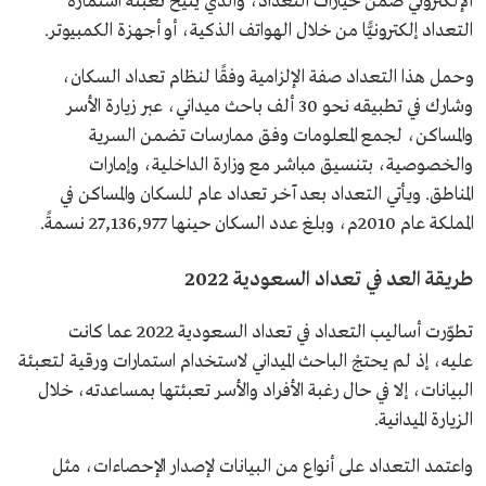
الإلكتروني ضمن خيارات التعداد، والذي يتيح تعبئة استمارة
التعداد إلكترونيًّا من خلال الهواتف الذكية، أو أجهزة الكمبيوتر.
وحمل هذا التعداد صفة الإلزامية وفقًا لنظام تعداد السكان،
وشارك في تطبيقه نحو 30 ألف باحث ميداني، عبر زيارة الأسر
والمساكن، لجمع المعلومات وفق ممارسات تضمن السرية
والخصوصية، بتنسيق مباشر مع وزارة الداخلية، وإمارات
المناطق. ويأتي التعداد بعد آخر تعداد عام للسكان والمساكن في
المملكة عام 2010م، وبلغ عدد السكان حينها 27,136,977 نسمةً.
طريقة العد في تعداد السعودية 2022
تطوّرت أساليب التعداد في تعداد السعودية 2022 عما كانت
عليه، إذ لم يحتجْ الباحث الميداني لاستخدام استمارات ورقية لتعبئة
البيانات، إلا في حال رغبة الأفراد والأسر تعبئتها بمساعدته، خلال
الزيارة الميدانية.
واعتمد التعداد على أنواع من البيانات لإصدار الإحصاءات، مثل