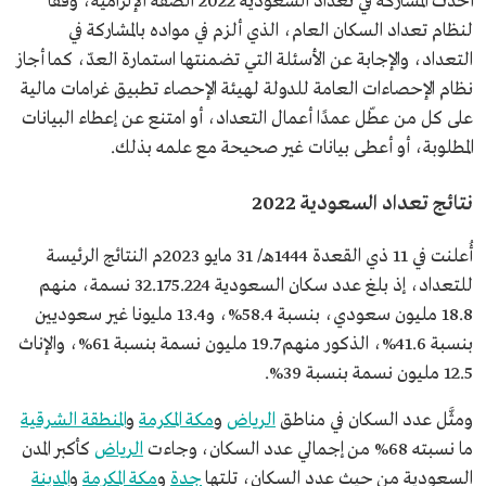
أخذت المشاركة في تعداد السعودية 2022 الصفة الإلزامية، وفقًا
لنظام تعداد السكان العام، الذي ألزم في مواده بالمشاركة في
التعداد، والإجابة عن الأسئلة التي تضمنتها استمارة العدّ، كما أجاز
نظام الإحصاءات العامة للدولة لهيئة الإحصاء تطبيق غرامات مالية
على كل من عطّل عمدًا أعمال التعداد، أو امتنع عن إعطاء البيانات
المطلوبة، أو أعطى بيانات غير صحيحة مع علمه بذلك.
نتائج تعداد السعودية 2022
أُعلنت في 11 ذي القعدة 1444هـ/ 31 مايو 2023م النتائج الرئيسة
للتعداد، إذ بلغ عدد سكان السعودية 32.175.224 نسمة، منهم
18.8 مليون سعودي، بنسبة 58.4%، و13.4 مليونا غير سعوديين
بنسبة 41.6%، الذكور منهم 19.7 مليون نسمة بنسبة 61%، والإناث
12.5 مليون نسمة بنسبة 39%.
ومثَّل عدد السكان في مناطق
الرياض
و
مكة المكرمة
و
المنطقة الشرقية
ما نسبته 68% من إجمالي عدد السكان، وجاءت
الرياض
كأكبر المدن
السعودية من حيث عدد السكان، تلتها
جدة
و
مكة المكرمة
و
المدينة