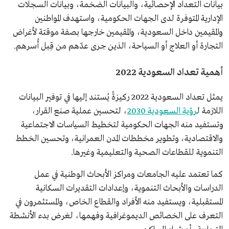
بيانات التعداد الإحصائية، والبيانات الضخمة، وبيانات السجلات
الإدارية المتوفرة لدى الجهات الحكومية، واستهدف المواطنين
والمقيمين داخل السعودية، والمقيمين خارجها بصفة موقتة لأغراض
التجارة أو العلاج أو السياحة، الذين جرى عدّهم من قِبل أُسرهم.
أهمية تعداد السعودية 2022
يمثل تعداد السعودية 2022 ركيزةً يُستند إليها في توفير البيانات
اللازمة ل
رؤية السعودية 2030
، لتحسين عملية صنع القرار،
وتستفيد منه الجهات الحكومية لتخطيط السياسات الاجتماعية
والاقتصادية، وتطوير مخططات المدن العمرانية، وتحسين الخطط
التنموية للقطاعات الصحية والتعليمية وغيرها.
كما تعتمد عليه الجامعات ومراكز الأبحاث الوطنية في عمل
الدراسات والأبحاث التنموية، وإعدادات التقديرات السكانية
المستقبلية، ويستفيد منه الأفراد والقطاع الخاص، والمستثمرون في
التعرف على الخصائص الديموغرافية وفهمها، لغرض بدء الأنشطة