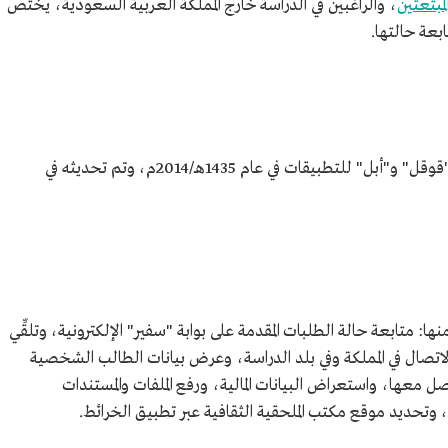
لمبتعثين
، والراغبين في الدراسة خارج المملكة العربية السعودية، يختص
تابعة حالتها.
أُطلق تطبيق سفير الطلبة على متجري شركتي "قوقل" و"أبل" للتطبيقات في عام 1435هـ/2014م، وتم تحديثه في
: متابعة حالة الطلبات المقدمة على بوابة "سفير" الإلكترونية، وتلقِّي
لاتصال في المملكة وفي بلد الدراسة، وعرض بيانات الطالب الشخصية
ل معها، واستعراض البيانات المالية، ورفع الملفات والمستندات
وتحديد موقع مكتب الملحقية الثقافية عبر تطبيق الخرائط.