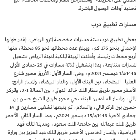
الفعلي على الخريطة، واستعراض مسار ومحطات الحافلة، مع
تحديد أوقات الوصول المباشرة.
مسارات تطبيق درب
يغطي تطبيق درب ستة مسارات مخصصة لمترو الرياض، يُقدر طولها
الإجمالي بنحو 176 كم، ويبلغ عدد محطاتها نحو 85 محطة، منها
أربع محطات رئيسة. وأعلنت الهيئة الملكية لمدينة الرياض تشغيل
المسارات متتابعة، بدءًا بتشغيل ثلاثة مسارات في ‏‏29 جمادى الأولى
‏‎1446‎هـ/1 ديسمبر ‏‎2024‎م، وهي: المسار الأول: الأزرق محور شارع
العليا - البطحاء، بين البنك الأول، والدار البيضاء، والمسار الرابع:
الأصفر محور طريق مطار الملك خالد الدولي، بين الصالة 1-2، والمركز
المالي، والمسار السادس: البنفسجي محور طريق الشيخ حسن بن
حسين بين المركز المالي، والسلام، ثم يتبعها تشغيل مسارين في 14
جمادى الآخرة 1446هـ/15 ديسمبر 2024م، هما: المسار الثاني: الأحمر
طريق الملك عبدالله بين جامعة الملك سعود، ومدينة الملك فهد
الرياضية، والمسار الخامس: الأخضر طريق الملك عبدالعزيز بين وزارة