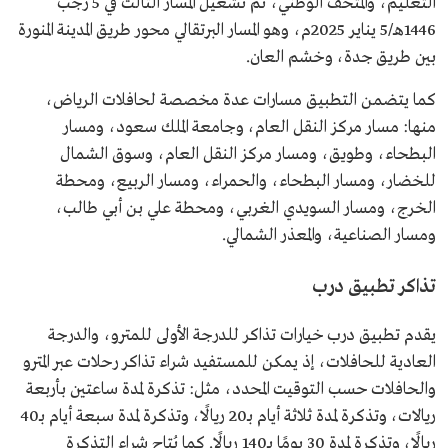
التعليم، والمتحف الوطني، ثم تشغيل المسار الثالث في 5 رجب
1446هـ/5 يناير 2025م، وهو المسار البرتقالي محور طريق المدينة المنورة
بين طريق جدة، وخشم العان.
كما يتضمن التطبيق مسارات عدة مخصصة لحافلات الرياض،
منها: مسار مركز النقل العام، وجامعة الملك سعود، ومسار
البطحاء، وطويق، ومسار مركز النقل العام، وسوق الشمال
للخضار، ومسار البطحاء، والحمراء، ومسار الربيع، ومحطة
الخرج، ومسار السويدي الغربي، ومحطة علي بن أبي طالب،
ومسار الصناعية، والمعذر الشمالي.
تذاكر تطبيق درب
يقدم تطبيق درب خيارات تذاكر للدرجة الأولى للمترو، والدرجة
العادية للحافلات، إذ يمكن للمستفيد شراء تذاكر رحلات عبر المترو
والحافلات حسب التوقيت المحدد، مثل: تذكرة لمدة ساعتين بأربعة
ريالات، وتذكرة لمدة ثلاثة أيام بـ20 ريالًا، وتذكرة لمدة سبعة أيام بـ40
ريالًا، وتذكرة لمدة 30 يومًا بـ140 ريالًا. كما يُتاح شراء التذكرة