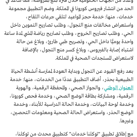
وعدد من الجهات الحكومية خلال فترة المنع المفروضة، مما ساعد في
الحد من انتشار فيروس كورونا في المملكة. وضم التطبيق مجموعة
خدمات، منها: خدمة حجز المواعيد لتلقي جرعات اللقاح،
واستعراض مخالفات منع التجول، وطلب تصاريح التموين داخل
الحي، وطلب تصاريح الخروج، وطلب تصاريح رياضة المشي لمدة ساعة
واحدة يوميًّا داخل الحي، وتصريح طبي طارئ، وبلاغ عن حالة
اشتباه إصابة بالفيروس، وبلاغ كسر منع التجول، بالإضافة
لاستعراض المستجدات الصحية في المملكة.
بعد رفع القيود عن التجول وبداية العودة لممارسة أنشطة الحياة
الطبيعية بحذر، أضاف التطبيق عددًا من الخدمات، منها: خدمة
العنوان الوطني
، والجواز الصحي، والمحفظة الرقمية، والهوية
الرقمية، ومشاركة بطاقة الوضع الصحي، وخدمة فحص كورونا،
وخدمة لوحة البيانات، وخدمة الحالة الدراسية للأبناء، وخدمة
الوضع الحذر، واستعراض الحالة الصحية ومعلومات التحصين،
وغيرها.
مع إطلاق تطبيق "توكلنا خدمات" كتطبيق محدث من توكلنا،