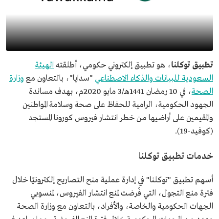
تطبيق توكلنا
، هو تطبيق إلكتروني حكومي، أطلقته
الهيئة
السعودية للبيانات والذكاء الاصطناعي
"سدايا"، بالتعاون مع
وزارة
الصحة
، في 10 رمضان 1441هـ/3 مايو 2020م، بهدف مساندة
الجهود الحكومية، الرامية للحفاظ على صحة وسلامة المواطنين
والمقيمين على أراضيها من خطر انتشار فيروس كورونا المستجد
(كوفيد-19).
خدمات تطبيق توكلنا
أسهم تطبيق "توكلنا" في إدارة عملية منح التصاريح إلكترونيًا خلال
فترة منع التجول، التي فُرضت لمنع انتشار الفيروس، لمنسوبي
الجهات الحكومية والخاصة، والأفراد، بالتعاون مع وزارة الصحة