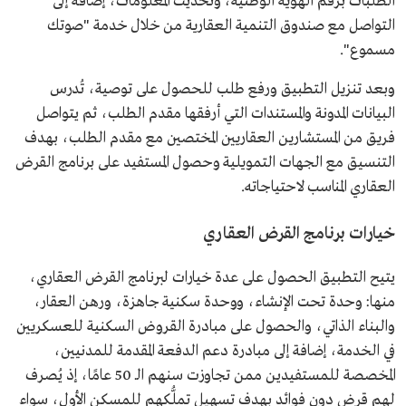
الطلبات برقم الهوية الوطنية، وتحديث المعلومات، إضافة إلى
التواصل مع صندوق التنمية العقارية من خلال خدمة "صوتك
مسموع".
وبعد تنزيل التطبيق ورفع طلب للحصول على توصية، تُدرس
البيانات المدونة والمستندات التي أرفقها مقدم الطلب، ثم يتواصل
فريق من المستشارين العقاريين المختصين مع مقدم الطلب، بهدف
التنسيق مع الجهات التمويلية وحصول المستفيد على برنامج القرض
العقاري المناسب لاحتياجاته.
خيارات برنامج القرض العقاري
يتيح التطبيق الحصول على عدة خيارات لبرنامج القرض العقاري،
منها: وحدة تحت الإنشاء، ووحدة سكنية جاهزة، ورهن العقار،
والبناء الذاتي، والحصول على مبادرة القروض السكنية للعسكريين
في الخدمة، إضافة إلى مبادرة دعم الدفعة المقدمة للمدنيين،
المخصصة للمستفيدين ممن تجاوزت سنهم الـ 50 عامًا، إذ يُصرف
لهم قرض دون فوائد بهدف تسهيل تملُّكهم للمسكن الأول، سواء