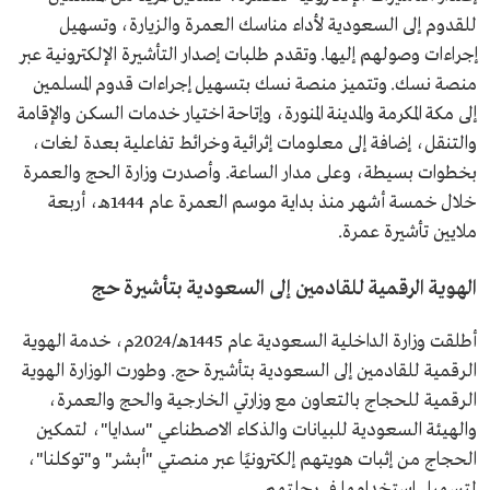
للقدوم إلى السعودية لأداء مناسك العمرة والزيارة، وتسهيل
إجراءات وصولهم إليها. وتقدم طلبات إصدار التأشيرة الإلكترونية عبر
منصة نسك. وتتميز منصة نسك بتسهيل إجراءات قدوم المسلمين
إلى مكة المكرمة والمدينة المنورة، وإتاحة اختيار خدمات السكن والإقامة
والتنقل، إضافة إلى معلومات إثرائية وخرائط تفاعلية بعدة لغات،
بخطوات بسيطة، وعلى مدار الساعة. وأصدرت وزارة الحج والعمرة
خلال خمسة أشهر منذ بداية موسم العمرة عام 1444هـ، أربعة
ملايين تأشيرة عمرة.
الهوية الرقمية للقادمين إلى السعودية بتأشيرة حج
أطلقت وزارة الداخلية السعودية عام 1445هـ/2024م، خدمة الهوية
الرقمية للقادمين إلى السعودية بتأشيرة حج. وطورت الوزارة الهوية
الرقمية للحجاج بالتعاون مع وزارتي الخارجية والحج والعمرة،
والهيئة السعودية للبيانات والذكاء الاصطناعي "سدايا"، لتمكين
الحجاج من إثبات هويتهم إلكترونيًا عبر منصتي "أبشر" و"توكلنا"،
لتسهيل استخدامها في رحلتهم.