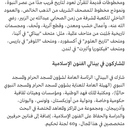
ومخطوطات قديمة للقرآن تعود لتاريخ قريب جدًا من عصر النبوة،
ونموذج مخطوط للمصحف الشريف من الذهب الخالص، والعمود
الداخلي للكعبة المشرفة من زمن الصحابي عبدالله بن الزبير، رضي
الله عنه، وأعمال خشب ومعدن، وقطع أثرية، وتُحف، ومجسمات
تاريخية جُلِبَت من متاحف عالمية، مثل: متحف "بيناكي" في أثينا،
ومتحف "تاريخ العلوم" في أكسفورد، ومتحف "اللوفر" في باريس،
ومتحف "فيكتوريا وألبرت" في لندن.
المشاركون في بينالي الفنون الإسلامية
شارك في البينالي: الرئاسة العامة لشؤون المسجد الحرام والمسجد
النبوي (الهيئة العامة للعناية بشؤون المسجد الحرام والمسجد النبوي
حاليًّا)، ومكتبة الملك فهد الوطنية، ومؤسسات وهيئات ثقافية
حكومية وخاصة، ودولية من أوزبكستان، وتونس، واليونان،
وأذربيجان، ومجموعة من المراكز والمعاهد المختصة في البحث
والدراسة والحفاظ على الفنون الإسلامية، إضافة إلى فنانين حرفيين
متخصصين في هذا المجال، و60 لجنة تحكيم.