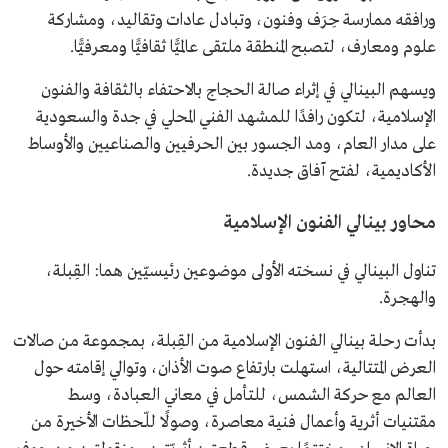
ورافقه ممارسة حِرَف وفنون، وتبادل عادات وتقاليد، ومشاركة
علوم ومعارف، لتصبح المنطقة ملتقى عالميًّا ثقافيًّا ومعرفيًّا.
ويسهم البينالي في إثراء صالة الحجاج بالاحتفاء بالثقافة والفنون
الإسلامية، لتكون رافدًا للمشهد الفني المحلي في جدة والسعودية
على مدار العام، ومد الجسور بين الحرفيين والصناعيين والأوساط
الأكاديمية، لفتح آفاق جديدة.
محاور بينالي الفنون الإسلامية
تناول البينالي في نسخته الأولى موضوعين رئيسيّين هما: القِبلة،
والهجرة.
بدأت رحلة بينالي الفنون الإسلامية من القِبلة، بمجموعة من صالات
العرض المتتالية، استهلت بارتفاع صوت الأذان، وتوالي إقامته حول
العالم مع حركة الشمس، للتأمل في معاني العبادة، وسط
مقتنيات أثرية وأعمال فنية معاصرة، وصولًا للّحظات الأخيرة من