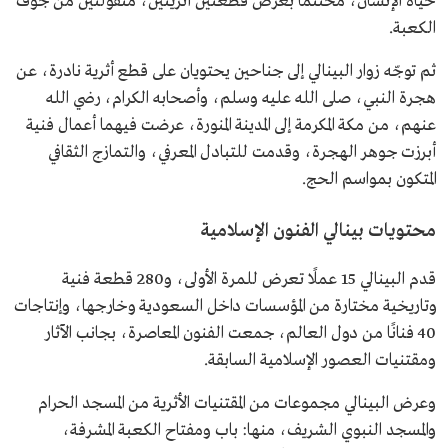
حياة الإنسان، مختتمًا بعرض قطعتين أثريّتين، منقولتين من جوف
الكعبة.
ثم توجّه زوار البينالي إلى جناحين يحتويان على قطع أثرية نادرة، عن
هجرة النبي، صلى الله عليه وسلم، وأصحابه الكرام، رضي الله
عنهم، من مكة المكرمة إلى المدينة المنورة، عرضت فيهما أعمال فنية
أبرزت جوهر الهجرة، وقدمت للتبادل المعرفي، والتمازج الثقافي
المتكون بمواسم الحج.
محتويات بينالي الفنون الإسلامية
قدم البينالي 15 عملًا تعرض للمرة الأولى، و280 قطعة فنية
وتاريخية مختارة من المؤسسات داخل السعودية وخارجها، وإنتاجات
40 فنانًا من دول العالم، جمعت الفنون المعاصرة، بجانب الآثار
ومقتنيات العصور الإسلامية السابقة.
وعرض البينالي مجموعات من المقتنيات الأثرية من المسجد الحرام
والمسجد النبوي الشريف، منها: باب ومفتاح الكعبة المشرفة،