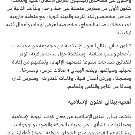
واحتوى على مساحتين رئيسيتين لعرض الأعمال الفنية والتحف،
تتكون الأولى من معارض متصلة على خط واحد، وتتألف الثانية من
جناحين مخصصين لمكة المكرمة والمدينة المنورة، مع منطقة خارجية
تحت مظلات صالة الحجاج، مخصصة لعرض لوحات وأعمال فنية
تركيبية.
تتكون مباني بينالي الفنون الإسلامية من مجموعة من مجسمات
بأحجام ونسب متباينة، ومنتظمة حول ساحة مركزية، توفر
للفنانين مساحات متنوعة تمنحهم الإلهام، وتمكنهم من إعادة
تخيلها وصياغتها. ويضم البينالي 4 صالات عرض، ومسرحًا،
ومسجدًا، وورش أعمال فنية، وقاعات للندوات، ومعرض المدار،
وعددًا من المتاجر والمقاهي والمطاعم.
أهمية بينالي الفنون الإسلامية
يكشف بينالي الفنون الإسلامية عن معانٍ كونت الهوية الإسلامية
وصقلتها منذ نشأتها، من رمزيات الحركة والصوت والوجهات،
المتشكلة عبر القرون من مرور الحجاج بمنطقة الحجاز لأداء المناسك،