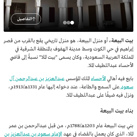
التفاصيل
بيت البيعة،
أو منزل البيعة، هو منزل تاريخي يقع بالقرب من قصر
إبراهيم في حي الكوت وسط مدينة الهفوف بالمنطقة الشرقية في
المملكة العربية السعودية، وكان يسمى "بيت الملا" نسبةً إلى قاضي
الأحساء عبداللطيف الملا.
بايع فيه أهالي
الأحساء
الملك المؤسس
عبدالعزيز بن عبدالرحمن آل
سعود
على السمع والطاعة، عند دخوله إليها عام 1331هـ/1913م،
ونزل فيه ضيفًا على عبداللطيف الملا.
بناء بيت البيعة
بني بيت البيعة عام 1203هـ/1788م، من قبل عبدالرحمن بن عمر
الملا، الذي كان يعمل بالقضاء في عهد
الإمام سعود بن عبدالعزيز بن