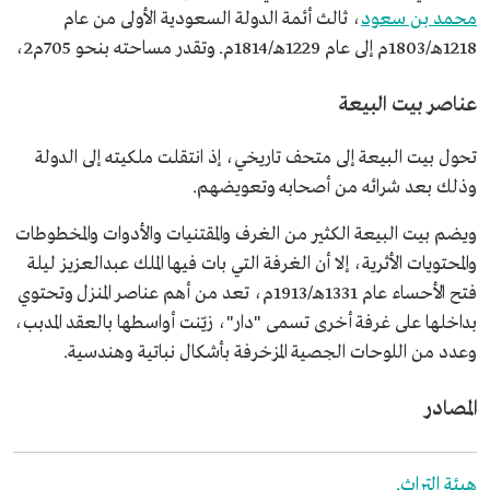
محمد بن سعود
، ثالث أئمة الدولة السعودية الأولى من عام
1218هـ/1803م إلى عام 1229هـ/1814م. وتقدر مساحته بنحو 705م2،
عناصر بيت البيعة
تحول بيت البيعة إلى متحف تاريخي، إذ انتقلت ملكيته إلى الدولة
وذلك بعد شرائه من أصحابه وتعويضهم.
ويضم بيت البيعة الكثير من الغرف والمقتنيات والأدوات والمخطوطات
والمحتويات الأثرية، إلا أن الغرفة التي بات فيها الملك عبدالعزيز ليلة
فتح الأحساء عام 1331هـ/1913م، تعد من أهم عناصر المنزل وتحتوي
بداخلها على غرفة أخرى تسمى "دار"، زيّنت أواسطها بالعقد المدبب،
وعدد من اللوحات الجصية المزخرفة بأشكال نباتية وهندسية.
المصادر
هيئة التراث.