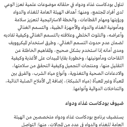
تناول بودكاست غذاء ودواء في حلقاته موضوعات علمية تعزز الوعي
لدى أفراد المجتمع، ومنها: أهداف الهيئة العامة للغذاء والدواء
ورؤيتها ومهام القطاعات، والخطة الاستراتيجية لتعزيز سلامة
ومأمونية الغذاء والدواء والأجهزة الطبية، والتسمم الغذائي
وأعراضه، والتلوث الخلطي وعلاقته بالتسمم الغذائي وكيفية تفاديه
لضمان عدم حدوث التسمم الغذائي، وطرق استخدام الميكروويف
ومدى أمانه إذا استخدم بشكل صحيح، والمفاهيم الخاطئة عن
اللقاحات ومأمونيتها، وخطورة بقايا المبيدات على الأغذية وكيفية
التقليل منها، ومنتجات التجميل وكيفية التحقق من سلامتها،
والادعاءات الصحية والتغذوية، وأنواع مياه الشرب، والفرق بين
المعبأة وغير المعبأة (مياه الشبكة)، إضافة إلى الأملاح الصلبة الذائبة،
والتداخلات الدوائية وأنواعها.
ضيوف بودكاست غذاء ودواء
يستضيف برنامج بودكاست غذاء ودواء متخصصين من الهيئة
العامة للغذاء والدواء في عدد من المجالات، منها: التواصل