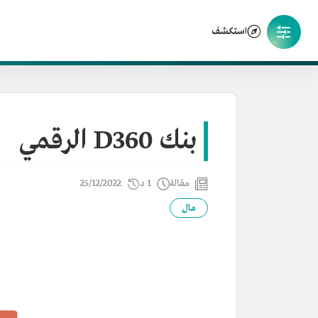
استكشف
بنك D360 الرقمي
مقالة
1 د
25/12/2022
مال