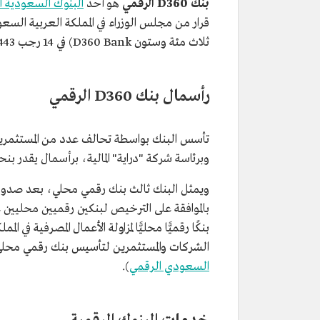
بنك D360 الرقمي
هو أحد
البنوك السعودية ا
قرار من مجلس الوزراء في المملكة العربية السع
ثلاث مئة وستون D360 Bank) في 14 رجب 1443هـ/ 15 فبراير 2022م.
رأسمال بنك D360 الرقمي
تأسس البنك بواسطة تحالف عدد من المستثمرين م
وبرئاسة شركة "دراية" المالية، برأسمال يقدر بنحو 1.65 مليار ريال سعو
بالموافقة على الترخيص لبنكين رقميين محليين
الشركات والمستثمرين لتأسيس بنك رقمي محلي لمزاولة الأ
السعودي الرقمي
).