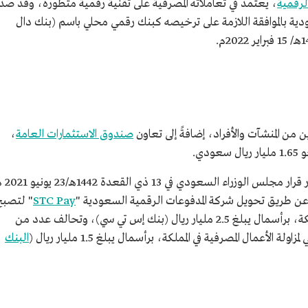
لرقمية
، يعتمد في تعاملاته المصرفية على تقنية رقمية متطورة، وقد صد
ودية بالموافقة اللازمة على ترخيصه كبنك رقمي محلي باسم (بنك دال
ن المنشآت والأفراد، إضافةً إلى تعاون
صندوق الاستثمارات العامة
،
دي.
ويمثل البنك ثالث بنك رقمي محلي، بعد صدور قرار مجلس ال
 عن طريق تحويل شركة المدفوعات الرقمية السعودية "
STC Pay
" لتصبح
بنكًا رقميًّا محليًّا لمزاولة الأعمال المصرفية في المملكة، برأسمال يبلغ 2.5 مليار ريال (بنك إس تي سي)، وتحالف عدد من
عمال المصرفية في المملكة، برأسمال يبلغ 1.5 مليار ريال (
البنك