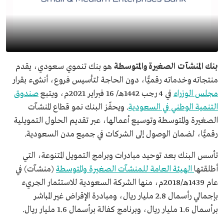
بنك المنشآت الصغيرة والمتوسطة
هو بنك تنموي سعودي، يقدم
منتجاته وخدماته رقميًّا، دون الحاجة لتأسيس فروع، أنشىء بقرار
مجلس الوزراء
في 4 رجب 1442هـ/ 16 فبراير 2021م، ويتبع
صندوق
التنمية الوطني في السعودية
. ويحفّز البنك نمو قطاع المنشآت
الصغيرة والمتوسطة وتوسيع أعمالها، عبر تقديم الحلول التمويلية
رقميًّا، لضمان الوصول إلى الشركات في جميع مدن السعودية.
تأسس البنك بعد توحيد مبادرات وبرامج التمويل المتنوعة، التي
أطلقتها
الهيئة العامة للمنشآت الصغيرة والمتوسطة
(منشآت) في
عام 1439هـ/2018م، منها الشركة السعودية للاستثمار الجريء
بإجمالي رأسمال 2.8 مليار ريال، ومبادرة الإقراض غير المباشر
برأسمال 1.6 مليار ريال، وبرنامج كفالة برأسمال 1.6 مليار ريال.