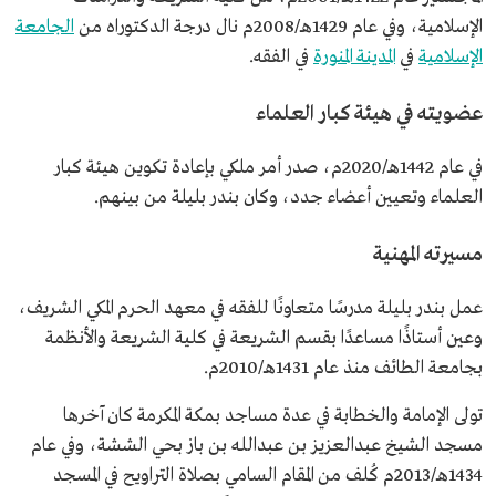
أم القرى.
الإسلامية، وفي عام 1429هـ/2008م نال درجة الدكتوراه من
الجامعة
دكتوراه في الفقه من الجامعة الإسلامية.
الإسلامية
في
المدينة المنورة
في الفقه.
عضويته في هيئة كبار العلماء
في عام 1442هـ/2020م، صدر أمر ملكي بإعادة تكوين هيئة كبار
العلماء وتعيين أعضاء جدد، وكان بندر بليلة من بينهم.
مسيرته المهنية
عمل بندر بليلة مدرسًا متعاونًا للفقه في معهد الحرم المكي الشريف،
وعين أستاذًا مساعدًا بقسم الشريعة في كلية الشريعة والأنظمة
بجامعة الطائف منذ عام 1431هـ/2010م.
تولى الإمامة والخطابة في عدة مساجد بمكة المكرمة كان آخرها
مسجد الشيخ عبدالعزيز بن عبدالله بن باز بحي الششة، وفي عام
1434هـ/2013م كُلف من المقام السامي بصلاة التراويح في المسجد