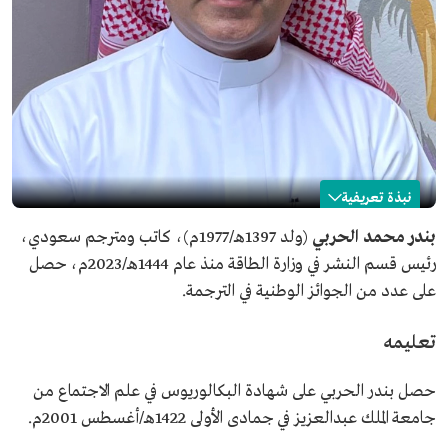
نبذة تعريفية
بندر الحربي
بندر محمد الحربي
(ولد 1397هـ/1977م)، كاتب ومترجم سعودي،
رئيس قسم النشر في وزارة الطاقة منذ عام 1444هـ/2023م، حصل
الاسم
بندر الحربي.
على عدد من الجوائز الوطنية في الترجمة.
التصنيف
كاتب ومترجم سعودي.
تاريخ الميلاد
1977م.
تعليمه
المؤهلات العلمية
بكالوريوس من جامعة الملك عبدالعزيز.
مناصب حالية
رئيس قسم النشر في وزارة الطاقة.
حصل بندر الحربي على شهادة البكالوريوس في علم الاجتماع من
المدير التنفيذي لجمعية إعلاميي الطاقة.
جامعة الملك عبدالعزيز في جمادى الأولى 1422هـ/أغسطس 2001م.