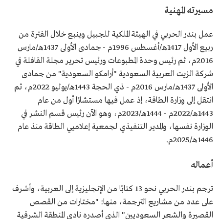
مسيرته المهنية
عمل بندر الحربي في الهيئة الملكية للجبيل وينبع خلال الفترة من
ربيع الأول 1417هـ/أغسطس 1996م - جمادى الأولى 1437هـ/مارس
2016م، ثم رئيس وحدة المطبوعات ورئيس تحرير مجلة القافلة في
شركة الزيت العربية السعودية "أرامكو السعودية" من جمادى
الأولى 1437هـ/مارس 2016م - ذي الحجة 1443هـ/يوليو 2022م، ثم
انتقل إلى وزارة الطاقة، إذ عمل فيها مستشارًا أول من عام
1443هـ/2022م - 1444هـ/2023م، وهو الآن رئيس قسم النشر في
الوزارة نفسها، والمدير التنفيذي لجمعية إعلاميي الطاقة منذ عام
1446هـ/2025م.
أعماله
ترجم بندر الحربي نحو 13 كتابًا من الإنجليزية إلى العربية، وأشرف
على عدد من مشاريع الترجمة، منها: "مختارات من القصص
القصيرة والشعر السعوديين" الذي أصدره نادي المنطقة الشرقية