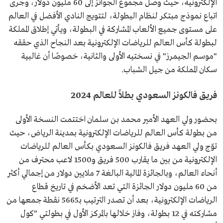
الإلكترونية، حيث وصل مجموع الجوائز إلى 60 مليون دولار، وجرى
اتباع نموذج مبتكر لنظام البطولة، لتتويج النادي الأفضل في العالم
على مستوى جميع الألعاب المشاركة في البطولة، ويأتي إطلاق المملكة
لبطولة كأس العالم للرياضات الإلكترونية بعد النجاح الذي حققه
"موسم الجيمرز" في نسختيه الأولى والثانية، خصوصًا أن غالبية
سكان المملكة من جيل الشباب.
فريق فالكونز السعودي بطلاً للعالم 2024
بحضور ولي العهد الأمير محمد بن سلمان اختتمت النسخة الأولى
من بطولة كأس العالم للرياضات الإلكترونية بمدينة الرياض، حيث
توّج ولي العهد فريق فالكونز السعودي بكأس العالم للرياضات
الإلكترونية من بين ما يقارب 500 فريق و1500 لاعب محترف من
أنحاء العالم، وبالجائزة المالية البالغة 7 ملايين دولار من إجمالي أكثر
من 60 مليون دولار الجائزة التي تعد الأضخم في تاريخ قطاع
الرياضات الإلكترونية، بعد أن تصدر الترتيب بـ5665 نقطة جمعها من
مشاركته في 12 بطولة، وفاز خلالها بالمركز الأول في بطولتي "كول