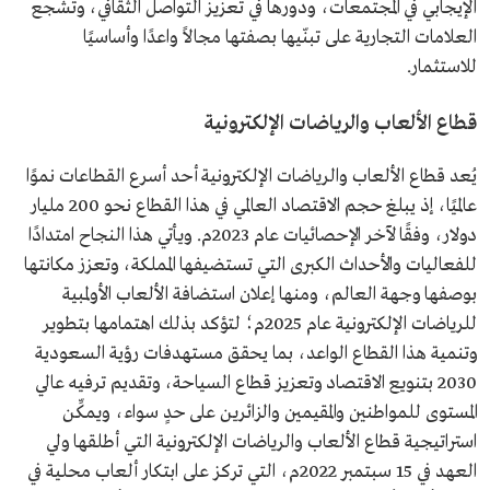
الإيجابي في المجتمعات، ودورها في تعزيز التواصل الثقافي، وتشجع
العلامات التجارية على تبنّيها بصفتها مجالاً واعدًا وأساسيًا
للاستثمار.
قطاع الألعاب والرياضات الإلكترونية
يُعد قطاع الألعاب والرياضات الإلكترونية أحد أسرع القطاعات نموًا
عالميًا، إذ يبلغ حجم الاقتصاد العالمي في هذا القطاع نحو 200 مليار
دولار، وفقًا لآخر الإحصائيات عام 2023م. ويأتي هذا النجاح امتدادًا
للفعاليات والأحداث الكبرى التي تستضيفها المملكة، وتعزز مكانتها
بوصفها وجهة العالم، ومنها إعلان استضافة الألعاب الأولمبية
للرياضات الإلكترونية عام 2025م؛ لتؤكد بذلك اهتمامها بتطوير
وتنمية هذا القطاع الواعد، بما يحقق مستهدفات رؤية السعودية
2030 بتنويع الاقتصاد وتعزيز قطاع السياحة، وتقديم ترفيه عالي
المستوى للمواطنين والمقيمين والزائرين على حدٍ سواء، ويمكِّن
استراتيجية قطاع الألعاب والرياضات الإلكترونية التي أطلقها ولي
العهد في 15 سبتمبر 2022م، التي تركز على ابتكار ألعاب محلية في