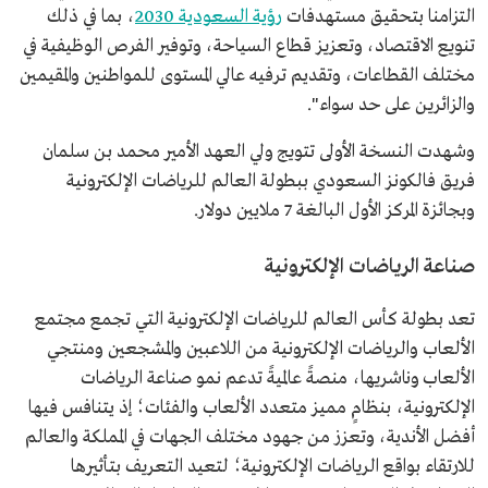
التزامنا بتحقيق مستهدفات
رؤية السعودية 2030
، بما في ذلك
تنويع الاقتصاد، وتعزيز قطاع السياحة، وتوفير الفرص الوظيفية في
مختلف القطاعات، وتقديم ترفيه عالي المستوى للمواطنين والمقيمين
والزائرين على حد سواء".
وشهدت النسخة الأولى تتويج ولي العهد الأمير محمد بن سلمان
فريق فالكونز السعودي ببطولة العالم للرياضات الإلكترونية
وبجائزة المركز الأول البالغة 7 ملايين دولار.
صناعة الرياضات الإلكترونية
تعد بطولة كأس العالم للرياضات الإلكترونية التي تجمع مجتمع
الألعاب والرياضات الإلكترونية من اللاعبين والمشجعين ومنتجي
الألعاب وناشريها، منصةً عالميةً تدعم نمو صناعة الرياضات
الإلكترونية، بنظامٍ مميز متعدد الألعاب والفئات؛ إذ يتنافس فيها
أفضل الأندية، وتعزز من جهود مختلف الجهات في المملكة والعالم
للارتقاء بواقع الرياضات الإلكترونية؛ لتعيد التعريف بتأثيرها