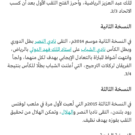
الملك عبد العزيز الرياضية، وأحرز الفتح اللقب الأول بعد أن كسب
الاتحاد 2/3.
النسخة الثانية
في النسخة الثانية موسم 2014م، التقى
نادي النصر
بطل الدوري
وبطل الكأس
نادي الشباب
على
استاد الملك فهد الدولي
بالرياض،
وانتهت أشواط المباراة بالتعادل الإيجابي بهدف لكل منهما، ولجأ
الفريقان لركلات الترجيح، التي أعلنت الشباب بطلًا للكأس بنتيجة
3/4.
النسخة الثالثة
في النسخة الثالثة 2015م التي لُعبت لأول مرة في ملعب لوفتس
رود بلندن، التقى ناديا النصر و
الهلال
، وتمكن الهلال من تحقيق
اللقب بفوزه بهدف نظيف.