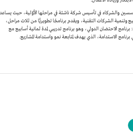
لابتكار وريادة الأعمال.
 Tech Founders: مُتاح للمؤسسين والشركاء في تأسيس شركة ناشئة في مراحلها الأوّلية، حيث يساعد
ع وتنمية الشركات التقنية، ويقدم برنامجًا تطويريًّا من ثلاث مراحل،
ية: برنامج الاحتضان الدولي، وهو برنامج تدريبي لمدة ثمانية أسابيع مع
ي برنامج الاستدامة، الذي يهدف لمتابعة نمو واستدامة المشاريع.