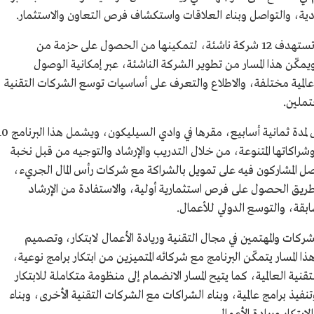
ادية، والتواصل وبناء العلاقات واستكشاف فرص التعاون والاستثمار.
- المسار الثاني Tech Pioneers: حاضنة أعمال تستهدف 12 شركة ناشئة، لتمكينها من الحصول على حزمة من
ويمكّن هذا المسار من تطوير الشركة الناشئة، عبر إمكانية الوصول
لمية مختلفة، والاطلاع والتعرف على أساسيات توسع الشركات التقنية
تملين.
-المسار الثالث Tech Frontiers: مسرّعة أعمال لمدة ثمانية أسابيع، مقرها في وادي 
اكاتها المتنوعة، من خلال التدريب والإرشاد والتوجيه من قبل نخبة
ويحصل المشاركون فيه على تمويل بالشراكة مع شركات رأس المال الجريء،
طريق الحصول على فرص استثمارية أولية، والاستفادة من الإرشاد
بقة، والتوسع الدولي للأعمال.
Co: يهدف إلى دعوة الشركات والمهتمين في مجال التقنية وريادة الأعمال لابتكار، وتصميم
 المسار يتمكّن البرنامج مع شركائه المتميزين من ابتكار برامج نوعية،
نية العالمية، كما يتيح المسار الانضمام إلى منظومة متكاملة للابتكار
فيذ برامج عالمية، وبناء الشراكات مع الشركات التقنية الأخرى، وبناء