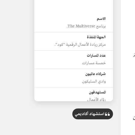
الاسم
برنامج The Multiverse.
الجهة المنفذة
مركز ريادة الأعمال الرقمية "كود".
.
عدد المسارات
خمسة مسارات.
شركاء عالميون
وادي السليكون.
المستهدفون
روّاد الأعمال.
المستثمرون.
المختصّون في ريادة الأعمال الرقمية.
استشهاد أكاديمي