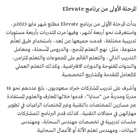
المرحلة الأولى من برنامج Elevate
بدأت المرحلة الأولى من برنامج Elevate مطلع شهر مايو 2023م،
واستغرقت نحو أربعة أشهر، وفيها مرت المتدربات بأربعة مستويات
تدريبية مختلفة، قدمت جميعها عن بُعد، باستخدام طرق تعلُّم
متنوعة، مثل: نهج التعلم المُدمج، والدروس المُسجلة، ومعامل
التدريب الذاتي، والتعلم القائم على المجموعات والتعلم المتزامن،
والندوات المفتوحة والدورات الافتراضية، وكذلك التعلم العملي
كالمعامل المتقدمة والمشاريع التخصصية.
وأشرف على تدريب المشاركات خبراء سعوديون، بلغ عددهم نحو 16
مدربًا ومدربةً من "سدايا"، قدموا خلالها المعارف والعلوم المستفادة
عبر مسارين للمختصات بالتقنية وغير المختصات الراغبات في تطوير
مهاراتهن في مجالات التقنية، كذلك قدم البرنامج للمشاركات
جلسات تدريبية في تخصصات مهندس السحابة، ومهندس
البيانات، ومهندس تعلم الآلة أو الأعمال السحابية.