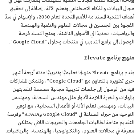
وإتاحة الفرصة لتعلم مجالات التقنية للمهتمات بممارسة المهن في
مجال البيانات والذكاء الاصطناعي وتعلم الآلة، إضافة إلى تحقيق
أهداف التنمية المستدامة للأمم المتحدة لعام 2030، والإسهام في سدِّ
الفجوة بين الجنسين في مجالات العلوم والتقنية والهندسة
والرياضيات، تحديدًا في الأسواق الناشئة، ومنح النساء فرصة
الوصول إلى برامج التدريب في منتجات وحلول "Google Cloud".
منهج برنامج Elevate
يقدم برنامج Elevate منهجًا تعليميًّا وتدريبيًّا مدته أربعة أشهر
جرى تطويره بالتعاون مع "Google Cloud"، وتتمكن المشاركات
فيه من الوصول إلى جلسات تدريبية مجانية مصممة لتغذيتهن
بالمهارات والخبرة اللازمة لأدوار مثل مهندس السحابة، ومهندس
البيانات، ومهندس تعلم الآلة أو الأعمال السحابية، مع توفير
التوجيه من خبراء الصناعة في "Google Cloud وSDAIA" وفرصة
التقديم متاحة لطالبات الجامعات والخريجات اللاتي يمتلكن
معرفة في مجالات: العلوم، والتكنولوجيا، والهندسة، والرياضيات.