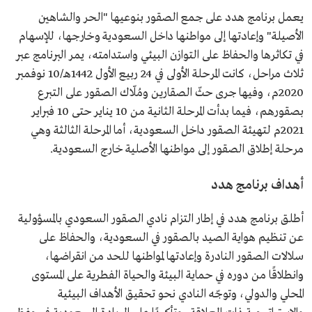
يعمل برنامج هدد على جمع الصقور بنوعيها "الحر والشاهين
الأصيلة" وإعادتها إلى مواطنها داخل السعودية وخارجها، للإسهام
في تكاثرها والحفاظ على التوازن البيئي واستدامته، يمر البرنامج عبر
ثلاث مراحل، كانت المرحلة الأولى في 24 ربيع الأول 1442هـ/10 نوفمبر
2020م، وفيها جرى حثّ الصقارين ومُلّاك الصقور على التبرع
بصقورهم، فيما بدأت المرحلة الثانية من 10 يناير حتى 10 فبراير
2021م لتهيئة الصقور داخل السعودية، أما المرحلة الثالثة وهي
مرحلة إطلاق الصقور إلى مواطنها الأصلية خارج السعودية.
أهداف برنامج هدد
أطلق برنامج هدد في إطار التزام نادي الصقور السعودي بالمسؤولية
عن تنظيم هواية الصيد بالصقور في السعودية، والحفاظ على
سلالات الصقور النادرة وإعادتها لمواطنها للحد من انقراضها،
وانطلاقًا من دوره في حماية البيئة والحياة الفطرية على المستوى
المحلي والدولي، وتوجّه النادي نحو تحقيق الأهداف البيئية