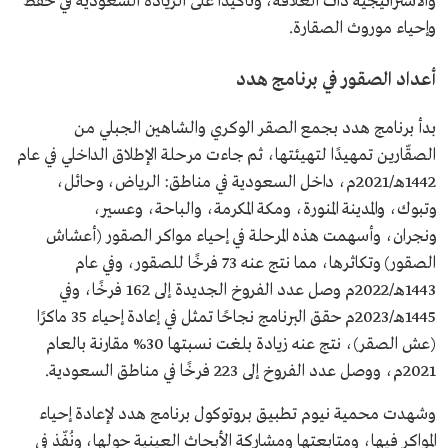
والاستراتيجية ذات العلاقة، وتأكيدًا على الريادة السعودية في حفظ
وإحياء موروث الصقارة.
أعداد الصقور في برنامج هدد
بدأ برنامج هدد بجمع الصقر الوكري والشاهين الجبلي من
الصقّارين تمهيدًا لتهيئتها، ثم جاءت مرحلة الإطلاق الداخلي في عام
1442هـ/2021م، داخل السعودية في مناطق: الرياض، وحائل،
وتبوك، والمدينة المنورة، ومكة المكرمة، والباحة، وعسير،
ونجران، وأسهمت هذه المرحلة في إحياء مواكر الصقور (أعشاش
الصقور) وتكاثرها، مما نتج عنه 73 فرخًا للصقور، وفي عام
1443هـ/2022م وصل عدد الفروخ الجديدة إلى 162 فرخًا، وفي
1445هـ/2023م حقق البرنامج نجاحًا تمثل في إعادة إحياء 35 ماكرًا
(عش الصقر)، نتج عنه زيادة بلغت نسبتها 30% مقارنة بالعام
2021م، ووصل عدد الفروخ إلى 223 فرخًا في مناطق السعودية.
وشهدت محمية نيوم تطبيق بروتوكول برنامج هدد لإعادة إحياء
المواكر فيها، ومتابعتها ومشاركة الأبحاث العينية حولها، ونُفّذ في