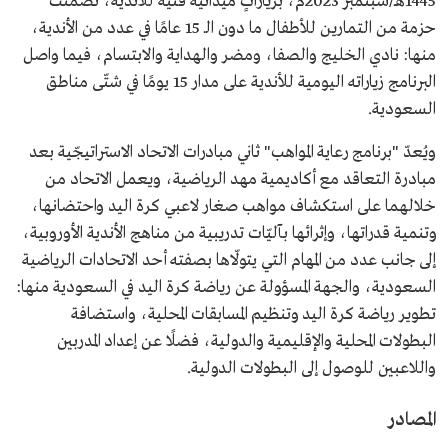
1445هـ/سبتمبر 2023م، بزياراتٍ ميدانيّة فنيّة للأندية، تضمنت
حزمة من التمارين للأطفال ما دون الـ 15 عامًا في عدد من الأندية،
منها: نادي الخليج والصفا، ومضر والهداية والابتسام، فيما واصل
البرنامج زياراته اليومية للأندية على مدار 15 يومًا في شتّى مناطق
السعودية.
ويُعدّ "برنامج رعاية المواهب" ثاني مبادرات الاتحاد الاستراتيجّية بعد
مبادرة التعاقد مع أكاديمية مهد الرياضية، ويعمل الاتحاد من
خلالهما على استكشاف مواهب صغار لاعبي كرة اليد واحتضانها،
وتنمية قدراتها، وإثرائها بآليّات تدريبية من مناهج الأندية الأوروبية،
إلى جانب عدد من المهام التي يتولّاها بصفته أحد الاتحادات الرياضية
السعودية، والجهة المسؤولة عن رياضة كرة اليد في السعودية منها:
تطوير رياضة كرة اليد وتنظيم المسابقات المحلية، واستضافة
البطولات المحلية والإقليمية والدولية، فضلًا عن إعداد المدربين
واللاعبين للوصول إلى البطولات الدولية.
المصادر