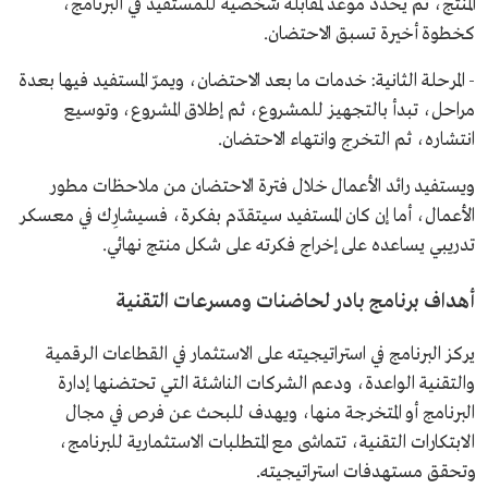
المنتج، ثم يُحدد موعد لمقابلة شخصية للمستفيد في البرنامج،
كخطوة أخيرة تسبق الاحتضان.
- المرحلة الثانية: خدمات ما بعد الاحتضان، ويمرّ المستفيد فيها بعدة
مراحل، تبدأ بالتجهيز للمشروع، ثم إطلاق المشروع، وتوسيع
انتشاره، ثم التخرج وانتهاء الاحتضان.
ويستفيد رائد الأعمال خلال فترة الاحتضان من ملاحظات مطور
الأعمال، أما إن كان المستفيد سيتقدّم بفكرة، فسيشارِك في معسكر
تدريبي يساعده على إخراج فكرته على شكل منتج نهائي.
أهداف برنامج بادر لحاضنات ومسرعات التقنية
يركز البرنامج في استراتيجيته على الاستثمار في القطاعات الرقمية
والتقنية الواعدة، ودعم الشركات الناشئة التي تحتضنها إدارة
البرنامج أو المتخرجة منها، ويهدف للبحث عن فرص في مجال
الابتكارات التقنية، تتماشى مع المتطلبات الاستثمارية للبرنامج،
وتحقق مستهدفات استراتيجيته.