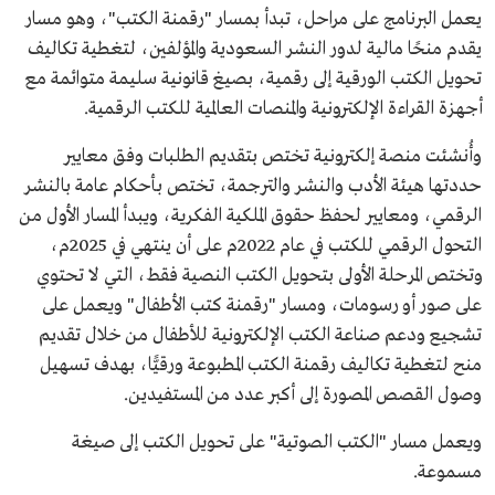
يعمل البرنامج على مراحل، تبدأ بمسار "رقمنة الكتب"، وهو مسار
يقدم منحًا مالية لدور النشر السعودية والمؤلفين، لتغطية تكاليف
تحويل الكتب الورقية إلى رقمية، بصيغ قانونية سليمة متوائمة مع
أجهزة القراءة الإلكترونية والمنصات العالمية للكتب الرقمية.
وأُنشئت منصة إلكترونية تختص بتقديم الطلبات وفق معايير
حددتها هيئة الأدب والنشر والترجمة، تختص بأحكام عامة بالنشر
الرقمي، ومعايير لحفظ حقوق الملكية الفكرية، ويبدأ المسار الأول من
التحول الرقمي للكتب في عام 2022م على أن ينتهي في 2025م،
وتختص المرحلة الأولى بتحويل الكتب النصية فقط، التي لا تحتوي
على صور أو رسومات، ومسار "رقمنة كتب الأطفال" ويعمل على
تشجيع ودعم صناعة الكتب الإلكترونية للأطفال من خلال تقديم
منح لتغطية تكاليف رقمنة الكتب المطبوعة ورقيًّا، بهدف تسهيل
وصول القصص المصورة إلى أكبر عدد من المستفيدين.
ويعمل مسار "الكتب الصوتية" على تحويل الكتب إلى صيغة
مسموعة.