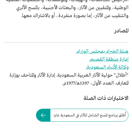
الوطنية، والمنقبين عن الآثار، والبعثات الأجنبية، بالمسح الأثري
والتنقيب عن الآثار، إما بصورة منفردة، أو بالاشتراك معها.
المصادر
هيئة الخبراء بمجلس الوزراء.
إمارة منطقة القصيم.
وكالة الأنباء السعودية.
"أطلال" حولية الآثار العربية السعودية. إدارة الآثار والمتاحف بوزارة
المعارف. العدد الأول، 1397هـ/1977م.
الاختبارات ذات الصلة
أُطلق برنامج المسح الشامل للآثار في السعودية عام: