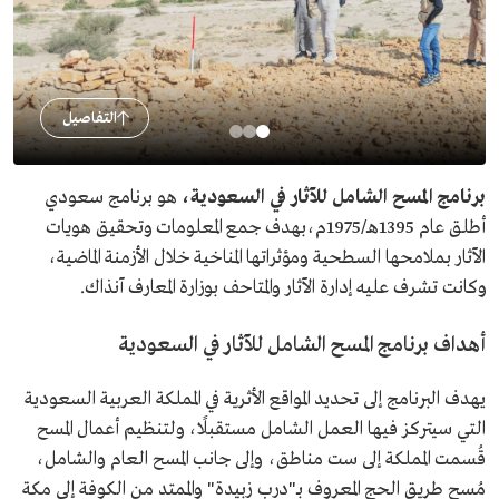
التفاصيل
برنامج المسح الشامل للآثار في السعودية،
هو برنامج سعودي
أطلق عام 1395هـ/1975م،بهدف جمع المعلومات وتحقيق هويات
الآثار بملامحها السطحية ومؤثراتها المناخية خلال الأزمنة الماضية،
وكانت تشرف عليه إدارة الآثار والمتاحف بوزارة المعارف آنذاك.
أهداف برنامج المسح الشامل للآثار في السعودية
يهدف البرنامج إلى تحديد المواقع الأثرية في المملكة العربية السعودية
التي سيتركز فيها العمل الشامل مستقبلًا، ولتنظيم أعمال المسح
قُسمت المملكة إلى ست مناطق، وإلى جانب المسح العام والشامل،
مُسح طريق الحج المعروف بـ"درب زبيدة" والممتد من الكوفة إلى مكة