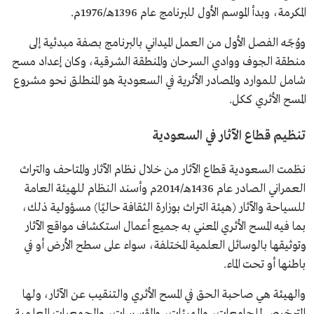
المكرمة، وبدأ الموسم الأول للبرنامج عام 1396هـ/1976م.
ووُجّه الفصل الأول من العمل الميداني بالبرنامج بصفة مبدئية إلى
منطقة الجوف ووادي السرحان والمنطقة الشرقية، وكان إعداد مسح
شامل للموارد والمصادر الأثرية في السعودية هو المنطلق نحو مشروع
المسح الأثري ككل.
تنظيم قطاع الآثار في السعودية
نظمت السعودية قطاع الآثار من خلال نظام الآثار والمتاحف والتراث
العمراني الصادر عام 1436هـ/2014م وأسند النظام للهيئة العامة
للسياحة والآثار (هيئة التراث بوزارة الثقافة حاليًا) مسؤولية ذلك،
بما فيه المسح الأثري المعني به جميع أعمال استكشاف مواقع الآثار
وتوثيقها بالوسائل العلمية المختلفة، سواء على سطح الأرض أو في
باطنها أو تحت الماء.
والهيئة هي صاحبة الحق في المسح الأثري والتنقيب عن الآثار، ولها
الترخيص للجامعات، والهيئات، والمؤسسات، والجمعيات العلمية