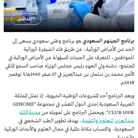
التفاصيل
برنامج الجينوم السعودي
هو برنامج وطني سعودي يسعى إلى
الحد من الأمراض الوراثية، عن طريق فك الشيفرة الوراثية
للمواطنين، للتعرف على الجينات المسؤولة عن الأمراض الوراثية في
المجتمع، دشنه ولي العهد رئيس مجلس الوزراء صاحب السمو الملكي
الأمير محمد بن سلمان بن عبدالعزيز في 27 صفر 1440هـ/5 نوفمبر
2018م.
ويعد البرنامج أحد المشروعات الوطنية الحيوية، إذ تمثل المملكة
العربية السعودية إحدى الدول العشر في مجموعة "GENOME
CLUB 100K". ويحصل البرنامج على تمويله من
مدينة الملك
عبدالعزيز للعلوم والتقنية
، بهدف تطوير الطب الشخصي في
السعودية، واكتساب مكانة عالمية في مجال العلوم والأبحاث الوراثية
والجينية.