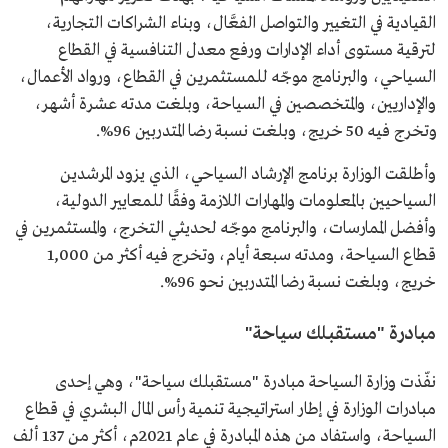
القيادية في التغيير والتواصل الفعَّال، وبناء الشراكات التجارية،
لترقية مستوى أداء الإدارات ورفع معدل التنافسية في القطاع
السياحي، والبرنامج موجّه للمستثمرين في القطاع، ورواد الأعمال،
والإداريين، والمتخصصين في السياحة، وبلغت مدته عشرة أشهر،
وتخرج فيه 50 خريج، وبلغت نسبة رضا المتدربين 96%.
وأطلقت الوزارة برنامج الإرشاد السياحي، الذي يزود المرشدين
السياحيين بالمعلومات والمهارات اللازمة وفقًا للمعايير الدولية،
وأفضل الممارسات، والبرنامج موجّه لحديثي التخرج، والمستثمرين في
قطاع السياحة، ومدته سبعة أيام، وتخرج فيه أكثر من 1,000
خريج، وبلغت نسبة رضا المتدربين نحو 96%.
مبادرة "مستقبلك سياحة"
نفّذت وزارة السياحة مبادرة "مستقبلك سياحة"، وهي إحدى
مبادرات الوزارة في إطار استراتيجية تنمية رأس المال البشري في قطاع
السياحة، واستفاد من هذه المبادرة في عام 2021م، أكثر من 137 ألف